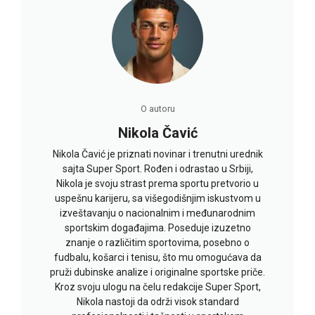
O autoru
Nikola Čavić
Nikola Čavić je priznati novinar i trenutni urednik
sajta Super Sport. Rođen i odrastao u Srbiji,
Nikola je svoju strast prema sportu pretvorio u
uspešnu karijeru, sa višegodišnjim iskustvom u
izveštavanju o nacionalnim i međunarodnim
sportskim događajima. Poseduje izuzetno
znanje o različitim sportovima, posebno o
fudbalu, košarci i tenisu, što mu omogućava da
pruži dubinske analize i originalne sportske priče.
Kroz svoju ulogu na čelu redakcije Super Sport,
Nikola nastoji da održi visok standard