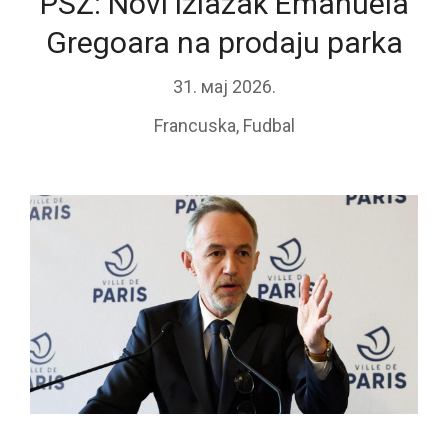
PSŽ: Novi izlazak Emanuela
Gregoara na prodaju parka
31. мај 2026.
Francuska
,
Fudbal