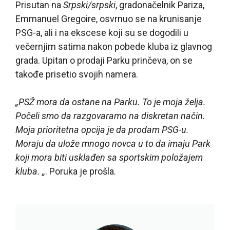
Prisutan na
Srpski/srpski
, gradonačelnik Pariza,
Emmanuel Gregoire, osvrnuo se na krunisanje
PSG-a, ali i na ekscese koji su se dogodili u
večernjim satima nakon pobede kluba iz glavnog
grada. Upitan o prodaji Parku prinčeva, on se
takođe prisetio svojih namera.
„PSŽ mora da ostane na Parku. To je moja želja.
Počeli smo da razgovaramo na diskretan način.
Moja prioritetna opcija je da prodam PSG-u.
Moraju da ulože mnogo novca u to da imaju Park
koji mora biti usklađen sa sportskim položajem
kluba. „
. Poruka je prošla.