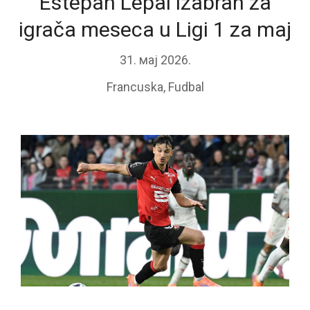
Estepan Lepal izabran za
igrača meseca u Ligi 1 za maj
31. мај 2026.
Francuska
,
Fudbal