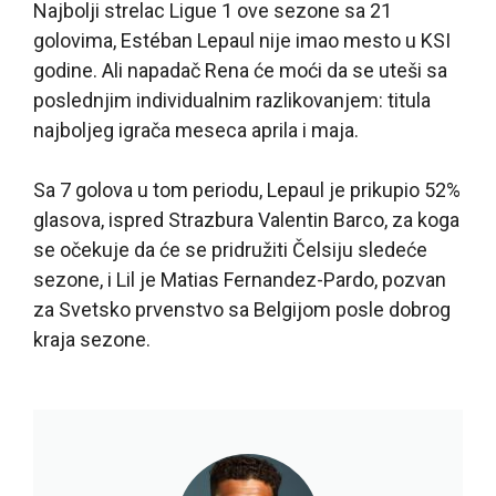
Najbolji strelac Ligue 1 ove sezone sa 21
golovima, Estéban Lepaul nije imao mesto u KSI
godine. Ali napadač Rena će moći da se uteši sa
poslednjim individualnim razlikovanjem: titula
najboljeg igrača meseca aprila i maja.
Sa 7 golova u tom periodu, Lepaul je prikupio 52%
glasova, ispred Strazbura Valentin Barco, za koga
se očekuje da će se pridružiti Čelsiju sledeće
sezone, i Lil je Matias Fernandez-Pardo, pozvan
za Svetsko prvenstvo sa Belgijom posle dobrog
kraja sezone.