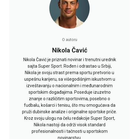
O autoru
Nikola Čavić
Nikola Čavić je priznati novinar i trenutni urednik
sajta Super Sport. Rođen i odrastao u Srbiji,
Nikola je svoju strast prema sportu pretvorio u
uspešnu karijeru, sa višegodišnjim iskustvom u
izveštavanju o nacionalnim i međunarodnim
sportskim događajima. Poseduje izuzetno
znanje o različitim sportovima, posebno o
fudbalu, košarci i tenisu, što mu omogućava da
pruži dubinske analize i originalne sportske priče.
Kroz svoju ulogu na čelu redakcije Super Sport,
Nikola nastoji da održi visok standard
profesionalnosti i tačnosti u sportskom
novinarstvu.