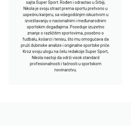
sajta Super Sport. Rođen i odrastao u Srbiji,
Nikola je svoju strast prema sportu pretvorio u
uspešnu karijeru, sa višegodišnjim iskustvom u
izveštavanju o nacionalnim i međunarodnim
sportskim događajima. Poseduje izuzetno
znanje o različitim sportovima, posebno o
fudbalu, košarci i tenisu, što mu omogućava da
pruži dubinske analize i originalne sportske priče.
Kroz svoju ulogu na čelu redakcije Super Sport,
Nikola nastoji da održi visok standard
profesionalnosti i tačnosti u sportskom
novinarstvu.