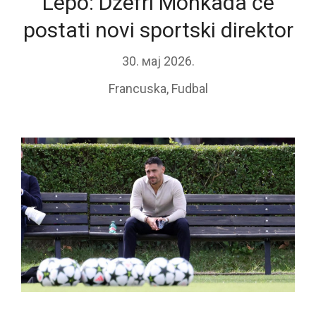
Lepo: Džefri Monkada će
postati novi sportski direktor
30. мај 2026.
Francuska
,
Fudbal