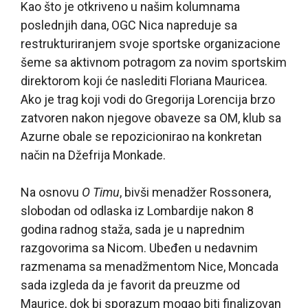
Kao što je otkriveno u našim kolumnama
poslednjih dana, OGC Nica napreduje sa
restrukturiranjem svoje sportske organizacione
šeme sa aktivnom potragom za novim sportskim
direktorom koji će naslediti Floriana Mauricea.
Ako je trag koji vodi do Gregorija Lorencija brzo
zatvoren nakon njegove obaveze sa OM, klub sa
Azurne obale se repozicionirao na konkretan
način na Džefrija Monkade.
Na osnovu
O Timu
, bivši menadžer Rossonera,
slobodan od odlaska iz Lombardije nakon 8
godina radnog staža, sada je u naprednim
razgovorima sa Nicom. Ubeđen u nedavnim
razmenama sa menadžmentom Nice, Moncada
sada izgleda da je favorit da preuzme od
Maurice, dok bi sporazum mogao biti finalizovan