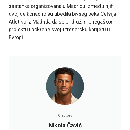
sastanka organizovana u Madridu između njih
dvojice konačno su ubedila bivšeg beka Čelsija i
Atletiko iz Madrida da se pridruži monegaškom
projektu i pokrene svoju trenersku karijeru u
Evropi
O autoru
Nikola Čavić