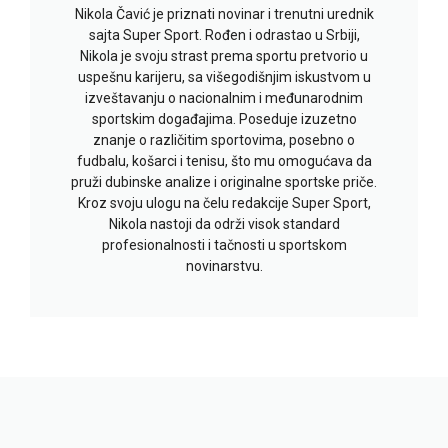
Nikola Čavić je priznati novinar i trenutni urednik
sajta Super Sport. Rođen i odrastao u Srbiji,
Nikola je svoju strast prema sportu pretvorio u
uspešnu karijeru, sa višegodišnjim iskustvom u
izveštavanju o nacionalnim i međunarodnim
sportskim događajima. Poseduje izuzetno
znanje o različitim sportovima, posebno o
fudbalu, košarci i tenisu, što mu omogućava da
pruži dubinske analize i originalne sportske priče.
Kroz svoju ulogu na čelu redakcije Super Sport,
Nikola nastoji da održi visok standard
profesionalnosti i tačnosti u sportskom
novinarstvu.