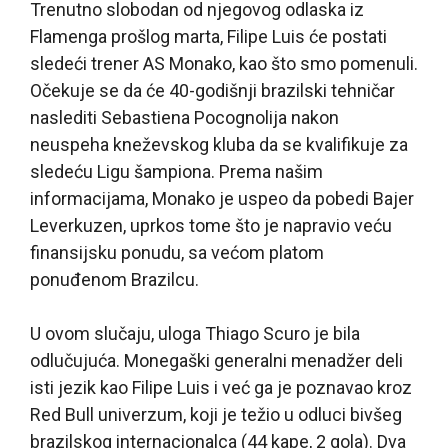
Trenutno slobodan od njegovog odlaska iz
Flamenga prošlog marta, Filipe Luis će postati
sledeći trener AS Monako, kao što smo pomenuli.
Očekuje se da će 40-godišnji brazilski tehničar
naslediti Sebastiena Pocognolija nakon
neuspeha kneževskog kluba da se kvalifikuje za
sledeću Ligu šampiona. Prema našim
informacijama, Monako je uspeo da pobedi Bajer
Leverkuzen, uprkos tome što je napravio veću
finansijsku ponudu, sa većom platom
ponuđenom Brazilcu.
U ovom slučaju, uloga Thiago Scuro je bila
odlučujuća. Monegaški generalni menadžer deli
isti jezik kao Filipe Luis i već ga je poznavao kroz
Red Bull univerzum, koji je težio u odluci bivšeg
brazilskog internacionalca (44 kape, 2 gola). Dva