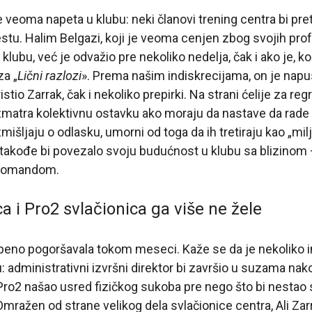
e veoma napeta u klubu: neki članovi trening centra bi pre
stu. Halim Belgazi, koji je veoma cenjen zbog svojih pro
u klubu, već je odvažio pre nekoliko nedelja, čak i ako je, k
za „
Lični razlozi
». Prema našim indiskrecijama, on je napu
stio Zarrak, čak i nekoliko prepirki. Na strani ćelije za re
matra kolektivnu ostavku ako moraju da nastave da rade 
mišljaju o odlasku, umorni od toga da ih tretiraju kao „mil
takođe bi povezalo svoju budućnost u klubu sa blizinom – 
 Komandom.
a i Pro2 svlačionica ga više ne žele
epeno pogoršavala tokom meseci. Kaže se da je nekoliko 
 administrativni izvršni direktor bi završio u suzama nak
 Pro2 našao usred fizičkog sukoba pre nego što bi nestao
Omražen od strane velikog dela svlačionice centra, Ali Zarr