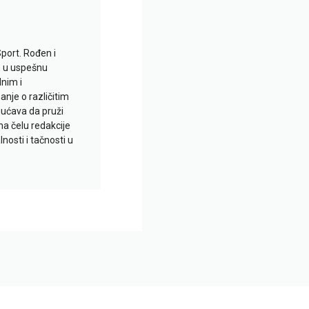
Sport. Rođen i
io u uspešnu
lnim i
je o različitim
gućava da pruži
na čelu redakcije
nosti i tačnosti u