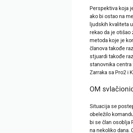
Perspektiva koja j
ako bi ostao na me
ljudskih kvaliteta 
rekao da je otišao 
metoda koje je kori
članova takođe raz
stjuardi takođe raz
stanovnika centra 
Zarraka sa Pro2 i
OM svlačionic
Situacija se post
obeležilo komandu:
bi se član osoblja
na nekoliko dana. 