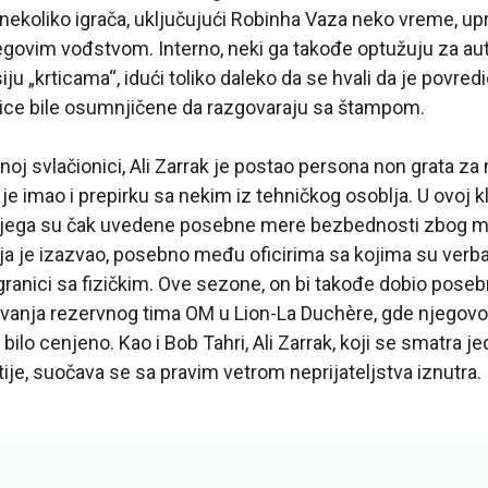
 nekoliko igrača, uključujući Robinha Vaza neko vreme, up
govim vođstvom. Interno, neki ga takođe optužuju za aut
iju „krticama“, idući toliko daleko da se hvali da je povr
odice bile osumnjičene da razgovaraju sa štampom.
noj svlačionici, Ali Zarrak je postao persona non grata za 
je imao i prepirku sa nekim iz tehničkog osoblja. U ovoj kl
 njega su čak uvedene posebne mere bezbednosti zbog 
oja je izazvao, posebno među oficirima sa kojima su verbal
granici sa fizičkim. Ove sezone, on bi takođe dobio posebn
vanja rezervnog tima OM u Lion-La Duchère, gde njegov
 bilo cenjeno. Kao i Bob Tahri, Ali Zarrak, koji se smatra 
tije, suočava se sa pravim vetrom neprijateljstva iznutra.