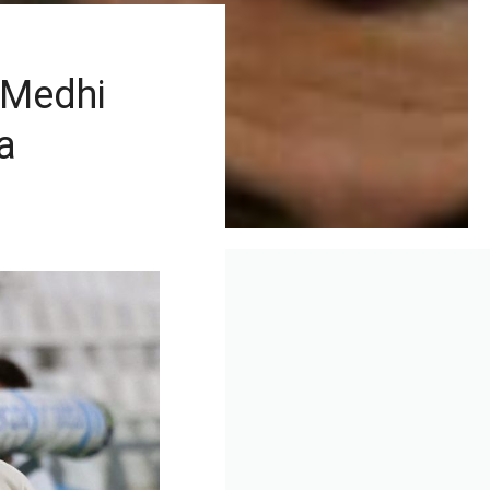
j Medhi
a