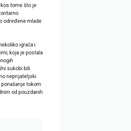
rkos tome što je
oritarno
edio određene mlade
nekoliko igrača i
imi, koja je postala
mnogih
ni sukobi bili
o neprijateljski
o ponašanje tokom
jednim od pouzdanih