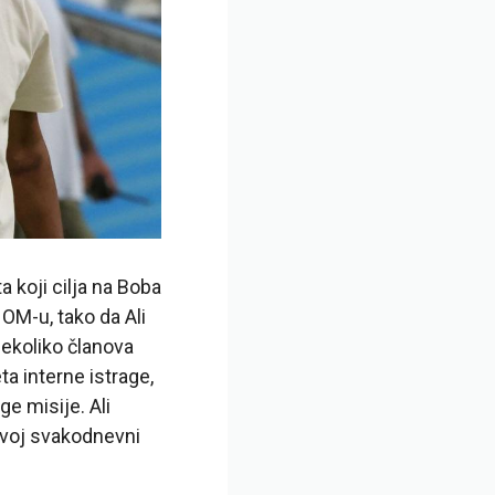
 koji cilja na Boba
 OM-u, tako da Ali
nekoliko članova
ta interne istrage,
e misije. Ali
 svoj svakodnevni