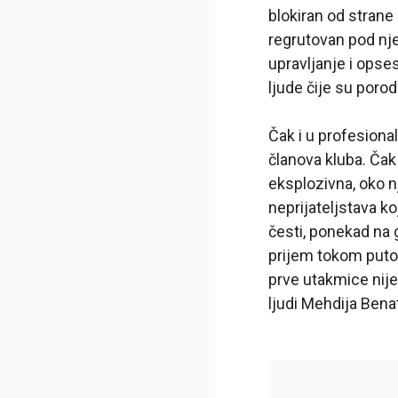
blokiran od strane
regrutovan pod nje
upravljanje i opses
ljude čije su por
Čak i u profesional
članova kluba. Čak 
eksplozivna, oko
neprijateljstava k
česti, ponekad na 
prijem tokom puto
prve utakmice nije
ljudi Mehdija Bena