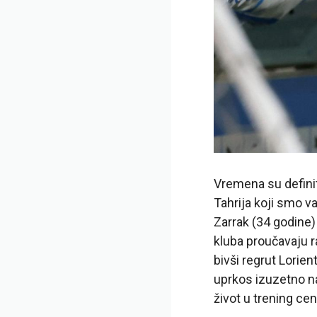
Vremena su definit
Tahrija koji smo va
Zarrak (34 godine)
kluba proučavaju r
bivši regrut Lorie
uprkos izuzetno na
život u trening cen