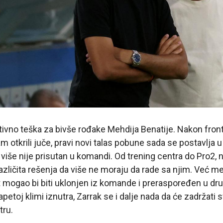
ivno teška za bivše rođake Mehdija Benatije. Nakon fronta
m otkrili juče, pravi novi talas pobune sada se postavlja u
 više nije prisutan u komandi. Od trening centra do Pro2, 
azličita rešenja da više ne moraju da rade sa njim. Već me
nt mogao bi biti uklonjen iz komande i preraspoređen u drug
petoj klimi iznutra, Zarrak se i dalje nada da će zadržati
tru.