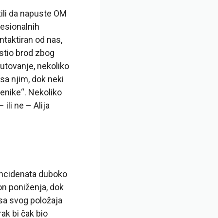
tili da napuste OM
fesionalnih
ontaktiran od nas,
stio brod zbog
grutovanje, nekoliko
sa njim, dok neki
jenike“. Nekoliko
ili ne – Alija
incidenata duboko
on poniženja, dok
 sa svog položaja
ak bi čak bio