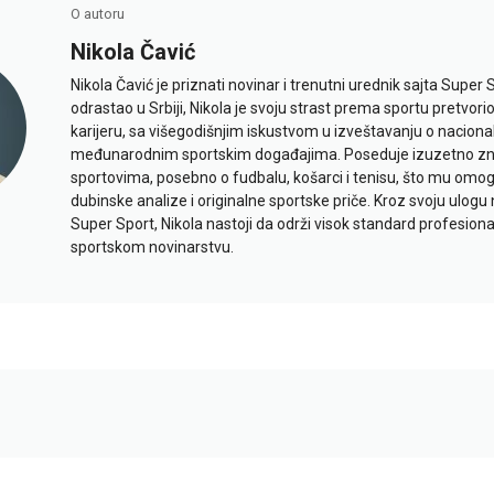
O autoru
Nikola Čavić
Nikola Čavić je priznati novinar i trenutni urednik sajta Super 
odrastao u Srbiji, Nikola je svoju strast prema sportu pretvor
karijeru, sa višegodišnjim iskustvom u izveštavanju o naciona
međunarodnim sportskim događajima. Poseduje izuzetno znan
sportovima, posebno o fudbalu, košarci i tenisu, što mu omo
dubinske analize i originalne sportske priče. Kroz svoju ulogu 
Super Sport, Nikola nastoji da održi visok standard profesional
sportskom novinarstvu.