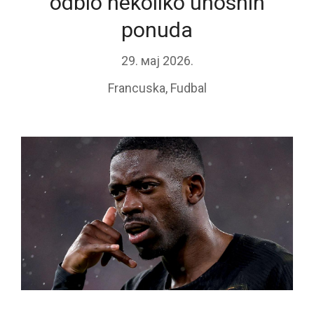
odbio nekoliko unosnih
ponuda
29. мај 2026.
Francuska
,
Fudbal