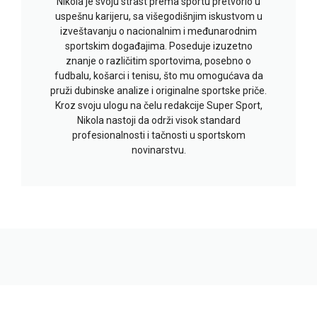
Nikola je svoju strast prema sportu pretvorio u
uspešnu karijeru, sa višegodišnjim iskustvom u
izveštavanju o nacionalnim i međunarodnim
sportskim događajima. Poseduje izuzetno
znanje o različitim sportovima, posebno o
fudbalu, košarci i tenisu, što mu omogućava da
pruži dubinske analize i originalne sportske priče.
Kroz svoju ulogu na čelu redakcije Super Sport,
Nikola nastoji da održi visok standard
profesionalnosti i tačnosti u sportskom
novinarstvu.