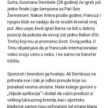
Sutra, Ousmane Dembele (28 godina) će igrati još
jedno finale Lige šampiona sa Pari Sen
Žermenom. Nakon Intera prošle godine, Francuz i
njegov klub se nadaju da će srušiti Arsenal ovaj
put. Ako uspe, bivši igrač Barse će biti u dobroj
poziciji da pokuša da osvoji još jednu Ballon d’Or.
Trofej koji mu je promenio život. Ovog petka,
O
Timu
objašnjava da je francuski internacionalac
video svoju cenu u nebo. I ne samo na transfer
tržištu.
Sponzori i brendovi ga hvataju. Ali Dembouz ne
prihvata sve i čak je odbio ponude koje su
ponekad veoma unosne. Naše kolege govore o
„Hiljade aplikacija“
i dodati da važni predlozi iz
velikog luksuznog brenda, kao i sportsko
klađenje sajtovi nisu prihvaćeni od strane klana