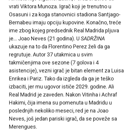
vrati Viktora Munoza. Igrač koji je trenutno u
Osasuni i za koga stanovnici stadiona Santjago-
Bernabeu imaju opciju kupovine. Konačno, treće
ime zbog kojeg predsednik Real Madrida pljuva
je… Joao Neves (21 godina). U
SADRŽINA
ukazuje na to da Florentino Perez želi da ga
regrutuje. Autor 37 utakmica u svim
takmičenjima ove sezone (7 golova i 4
asistencije), vezni igrač je bitan element za Luisa
Enrikea i Pariz. Tako da izgleda da ga je teško
izbaciti, jer mu ugovor ističe 2029. godine. Ali
Real Madrid je zaveden. Nakon Vitinha i Achraf
Hakimi, čija imena su pomenuta u Madridu u
poslednjih nekoliko meseci, red je na Joao
Neves, još jedan pariski igrač, da se poveže sa
Merengues.