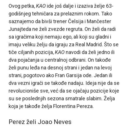
Ovog petka,
KAO
ide još dalje i izaziva želje 63-
godišnjeg tehničara za prelaznim rokom. Tako
saznajemo da bivši trener Čelsija i Mančester
Junajteda ne želi zvezde regruta. On želi da radi
sa igračima koji nemaju ego, ali koji su gladni i
imaju veliku želju da igraju za Real Madrid. Što se
tiče ciljanih pozicija,
KAO
navodi da želi jedno ili
dva pojačanja u centralnoj odbrani. On takođe
želi punu leđa na desnoj strani i jedan na levoj
strani, pogotovo ako Fran Garsija ode. Jedan ili
dva vezni igrači se takođe nadaju. Ideja nije da se
revolucioniše sve, već da se ojačaju pozicije koje
su se poslednjih sezona smatrale slabim. Želja
koja je takođe želja Florentina Pereza.
Perez želi Joao Neves