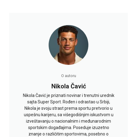
O autoru
Nikola Čavić
Nikola Čavić je priznati novinar i trenutni urednik
sajta Super Sport. Rođen i odrastao u Srbiji,
Nikola je svoju strast prema sportu pretvorio u
uspešnu karijeru, sa višegodišnjim iskustvom u
izveštavanju o nacionalnim i međunarodnim
sportskim događajima. Poseduje izuzetno
znanje o različitim sportovima, posebno o