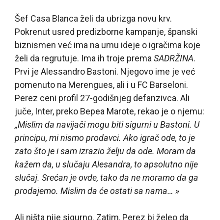
Šef Casa Blanca želi da ubrizga novu krv.
Pokrenut usred predizborne kampanje, španski
biznismen već ima na umu ideje o igračima koje
želi da regrutuje. Ima ih troje prema
SADRŽINA
.
Prvi je Alessandro Bastoni. Njegovo ime je već
pomenuto na Merengues, ali i u FC Barseloni.
Perez ceni profil 27-godišnjeg defanzivca. Ali
juče, Inter, preko Bepea Marote, rekao je o njemu:
„Mislim da navijači mogu biti sigurni u Bastoni. U
principu, mi nismo prodavci. Ako igrač ode, to je
zato što je i sam izrazio želju da ode. Moram da
kažem da, u slučaju Alesandra, to apsolutno nije
slučaj. Srećan je ovde, tako da ne moramo da ga
prodajemo. Mislim da će ostati sa nama… »
Ali ništa nije sigurno. Zatim, Perez bi želeo da