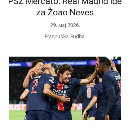
PSŽ Mercato: Real Madrid ide
za Žoao Neves
29. мај 2026.
Francuska
,
Fudbal