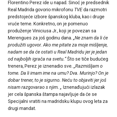
Florentino Perez ide u napad. Sinoć je predsednik
Real Madrida govorio mikrofonu
TVE
da razmotri
predstojeće izbore španskog kluba, kao i druge
vruće teme. Konkretno, on je pomenuo
produženje Viniciusa Jr., koji je povezan sa
Merengues za još godinu dana.
„Ne znam da li će
produžiti ugovor. Ako me pitate za moje mišljenje,
nadam se da će ostati u Real Madridu jer je jedan
od najboljih igrača na svetu.“
Što se tiče budućeg
trenera, Perez je iznenadio sve.
„Razmišljam o
tome. Da li imam ime na umu? Dva. Murinjo? On je
dobar trener, to je sigurno. Neću to objaviti jer još
nisam razgovarao s njim. „
Iznenađujući izlazak
jer cela španska štampa najavljuje da će se
Specijalni vratiti na madridsku klupu ovog leta za
drugi mandat.