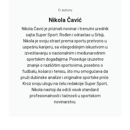
O autoru
Nikola Čavić
Nikola Čavić je priznati novinar i trenutni urednik
sajta Super Sport. Rođen i odrastao u Srbiji,
Nikola je svoju strast prema sportu pretvorio u
uspešnu karijeru, sa višegodišnjim iskustvom u
izveštavanju o nacionalnim i međunarodnim
sportskim događajima. Poseduje izuzetno
znanje o različitim sportovima, posebno o
fudbalu, košarci i tenisu, što mu omogućava da
pruži dubinske analize i originalne sportske priče.
Kroz svoju ulogu na čelu redakcije Super Sport,
Nikola nastoji da održi visok standard
profesionalnosti i tačnosti u sportskom
novinarstvu.