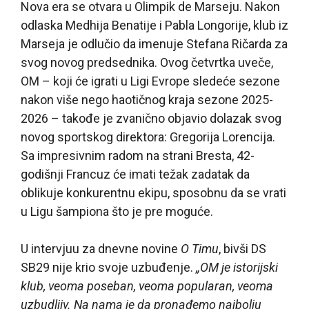
Nova era se otvara u Olimpik de Marseju. Nakon
odlaska Medhija Benatije i Pabla Longorije, klub iz
Marseja je odlučio da imenuje Stefana Ričarda za
svog novog predsednika. Ovog četvrtka uveče,
OM – koji će igrati u Ligi Evrope sledeće sezone
nakon više nego haotičnog kraja sezone 2025-
2026 – takođe je zvanično objavio dolazak svog
novog sportskog direktora: Gregorija Lorencija.
Sa impresivnim radom na strani Bresta, 42-
godišnji Francuz će imati težak zadatak da
oblikuje konkurentnu ekipu, sposobnu da se vrati
u Ligu šampiona što je pre moguće.
U intervjuu za dnevne novine
O Timu
, bivši DS
SB29 nije krio svoje uzbuđenje.
„OM je istorijski
klub, veoma poseban, veoma popularan, veoma
uzbudljiv. Na nama je da pronađemo najbolju