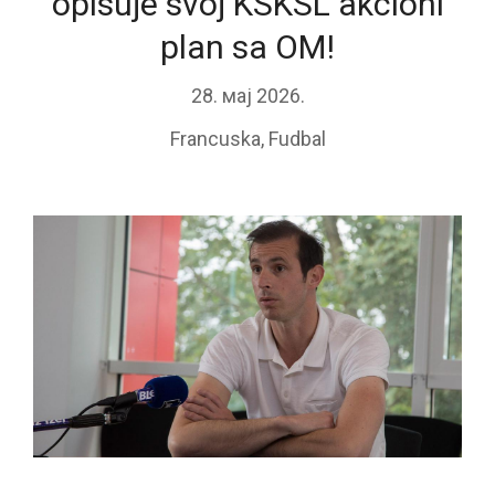
opisuje svoj KSKSL akcioni
plan sa OM!
28. мај 2026.
Francuska
,
Fudbal