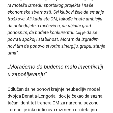
ravnotežu između sportskog projekta i naše
ekonomske stvarnosti. Svi klubovi žele da smanje
troškove. Ali kada ste OM, takođe imate ambiciju
da pobeđujete u mečevima, da učinite grad
ponosnim, da budete konkurentni. Cilj je da se
povrati spokoj i stabilnost. Moram da izgradim
novi tim da ponovo stvorim sinergiju, grupu, stanje
uma“
.
„Moraćemo da budemo malo inventivniji
u zapošljavanju“
Odlučan da ne ponovi krajnje neubedljiv model
dvojca Benatia-Longoria i dok je čekao da sazna
tačan identitet trenera OM za narednu sezonu,
Lorenci je iskoristio ovu razmenu da detaljno