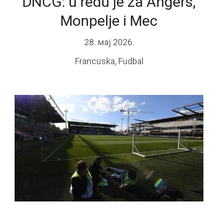
DNCG: u redu je za Angers,
Monpelje i Mec
28. мај 2026.
Francuska
,
Fudbal