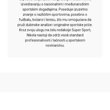
izveštavanju o nacionalnim i međunarodnim
sportskim događajima. Poseduje izuzetno
znanje o različitim sportovima, posebno o
fudbalu, košarci i tenisu, što mu omogućava da
pruži dubinske analize i originalne sportske priče.
Kroz svoju ulogu na čelu redakcije Super Sport,
Nikola nastoji da održi visok standard
profesionalnosti i tačnosti u sportskom
novinarstvu.