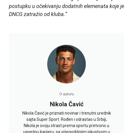
postupku u očekivanju dodatnih elemenata koje je
DNCG zatražio od kluba.“
O autoru
Nikola Čavić
Nikola Čavić je priznati novinar i trenutni urednik
sajta Super Sport. Rođen i odrastao u Srbiji,
Nikola je svoju strast prema sportu pretvorio u
uspešnu karijeru, sa višegodišnjim iskustvom u