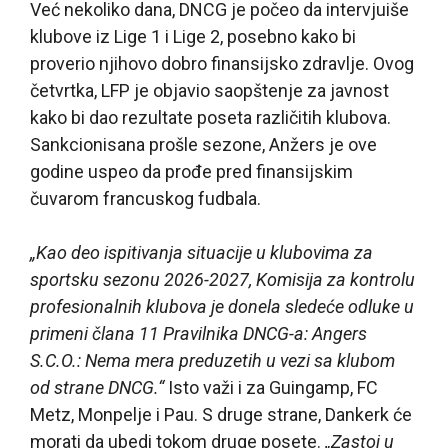
Već nekoliko dana, DNCG je počeo da intervjuiše
klubove iz Lige 1 i Lige 2, posebno kako bi
proverio njihovo dobro finansijsko zdravlje. Ovog
četvrtka, LFP je objavio saopštenje za javnost
kako bi dao rezultate poseta različitih klubova.
Sankcionisana prošle sezone, Anžers je ove
godine uspeo da prođe pred finansijskim
čuvarom francuskog fudbala.
„Kao deo ispitivanja situacije u klubovima za
sportsku sezonu 2026-2027, Komisija za kontrolu
profesionalnih klubova je donela sledeće odluke u
primeni člana 11 Pravilnika DNCG-a: Angers
S.C.O.: Nema mera preduzetih u vezi sa klubom
od strane DNCG.“
Isto važi i za Guingamp, FC
Metz, Monpelje i Pau. S druge strane, Dankerk će
morati da ubedi tokom druge posete.
„Zastoj u