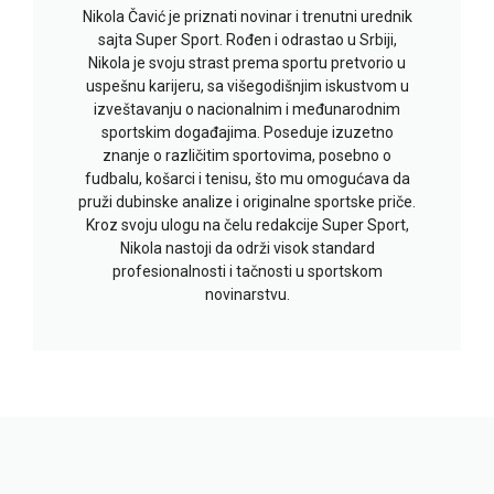
Nikola Čavić je priznati novinar i trenutni urednik
sajta Super Sport. Rođen i odrastao u Srbiji,
Nikola je svoju strast prema sportu pretvorio u
uspešnu karijeru, sa višegodišnjim iskustvom u
izveštavanju o nacionalnim i međunarodnim
sportskim događajima. Poseduje izuzetno
znanje o različitim sportovima, posebno o
fudbalu, košarci i tenisu, što mu omogućava da
pruži dubinske analize i originalne sportske priče.
Kroz svoju ulogu na čelu redakcije Super Sport,
Nikola nastoji da održi visok standard
profesionalnosti i tačnosti u sportskom
novinarstvu.