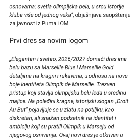
osnovama: svetla olimpijska bela, u srcu istorije
kluba više od jednog veka“
, objašnjava saopštenje
za javnost iz Puma i OM.
Prvi dres sa novim logom
„Elegantan i svetao, 2026/2027 domaći dres ima
belu bazu sa Marseille Blue i Marseille Gold
detaljima na kragni i rukavima, u odnosu na nove
boje identiteta Olimpik de Marseille. Trezven
pristup koji stavlja olimpijsku belu leđa u sredinu
majice. Na poleđini kragne, istorijski slogan „Droit
Au But“ pojavljuje se u zlatu na potiljku, kao
diskretan, ali snažan podsetnik na identitet i
ambiciju koji su pratili Olimpik u Marseju od
njegovog osnivanja. Ovaj novi dres je otkriven u