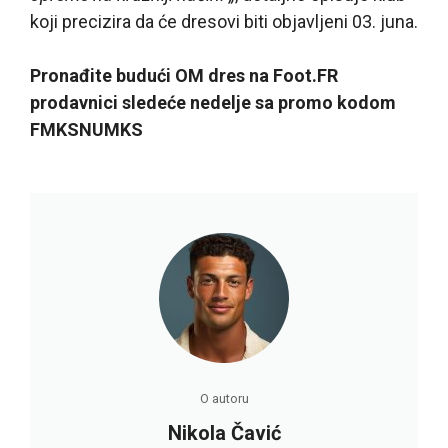
koji precizira da će dresovi biti objavljeni 03. juna.
Pronađite budući OM dres na Foot.FR
prodavnici sledeće nedelje sa promo kodom
FMKSNUMKS
O autoru
Nikola Čavić