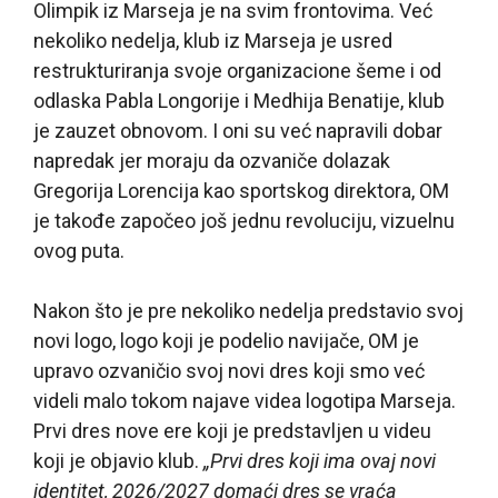
Olimpik iz Marseja je na svim frontovima. Već
nekoliko nedelja, klub iz Marseja je usred
restrukturiranja svoje organizacione šeme i od
odlaska Pabla Longorije i Medhija Benatije, klub
je zauzet obnovom. I oni su već napravili dobar
napredak jer moraju da ozvaniče dolazak
Gregorija Lorencija kao sportskog direktora, OM
je takođe započeo još jednu revoluciju, vizuelnu
ovog puta.
Nakon što je pre nekoliko nedelja predstavio svoj
novi logo, logo koji je podelio navijače, OM je
upravo ozvaničio svoj novi dres koji smo već
videli malo tokom najave videa logotipa Marseja.
Prvi dres nove ere koji je predstavljen u videu
koji je objavio klub.
„Prvi dres koji ima ovaj novi
identitet, 2026/2027 domaći dres se vraća