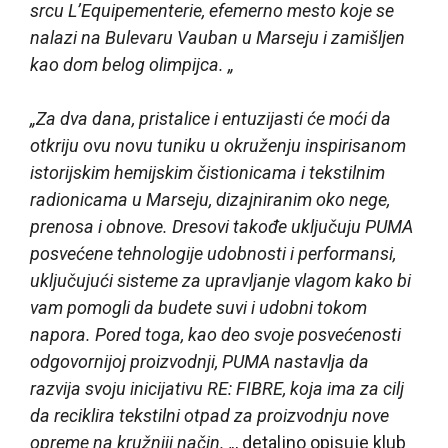
srcu L’Equipementerie, efemerno mesto koje se
nalazi na Bulevaru Vauban u Marseju i zamišljen
kao dom belog olimpijca. „
„Za dva dana, pristalice i entuzijasti će moći da
otkriju ovu novu tuniku u okruženju inspirisanom
istorijskim hemijskim čistionicama i tekstilnim
radionicama u Marseju, dizajniranim oko nege,
prenosa i obnove. Dresovi takođe uključuju PUMA
posvećene tehnologije udobnosti i performansi,
uključujući sisteme za upravljanje vlagom kako bi
vam pomogli da budete suvi i udobni tokom
napora. Pored toga, kao deo svoje posvećenosti
odgovornijoj proizvodnji, PUMA nastavlja da
razvija svoju inicijativu RE: FIBRE, koja ima za cilj
da reciklira tekstilni otpad za proizvodnju nove
opreme na kružniji način. „
, detaljno opisuje klub