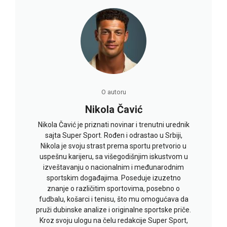
O autoru
Nikola Čavić
Nikola Čavić je priznati novinar i trenutni urednik
sajta Super Sport. Rođen i odrastao u Srbiji,
Nikola je svoju strast prema sportu pretvorio u
uspešnu karijeru, sa višegodišnjim iskustvom u
izveštavanju o nacionalnim i međunarodnim
sportskim događajima. Poseduje izuzetno
znanje o različitim sportovima, posebno o
fudbalu, košarci i tenisu, što mu omogućava da
pruži dubinske analize i originalne sportske priče.
Kroz svoju ulogu na čelu redakcije Super Sport,