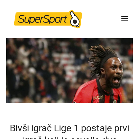
Skip
to
ME
content
Bivši igrač Lige 1 postaje prvi