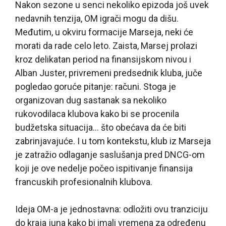
Nakon sezone u senci nekoliko epizoda još uvek
nedavnih tenzija, OM igrači mogu da dišu.
Međutim, u okviru formacije Marseja, neki će
morati da rade celo leto. Zaista, Marsej prolazi
kroz delikatan period na finansijskom nivou i
Alban Juster, privremeni predsednik kluba, juče
pogledao goruće pitanje: računi. Stoga je
organizovan dug sastanak sa nekoliko
rukovodilaca klubova kako bi se procenila
budžetska situacija… što obećava da će biti
zabrinjavajuće. I u tom kontekstu, klub iz Marseja
je zatražio odlaganje saslušanja pred DNCG-om
koji je ove nedelje počeo ispitivanje finansija
francuskih profesionalnih klubova.
Ideja OM-a je jednostavna: odložiti ovu tranziciju
do kraja juna kako bi imali vremena za određenu