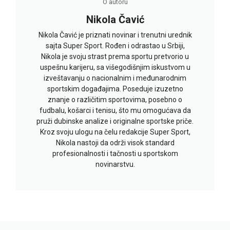
O autoru
Nikola Čavić
Nikola Čavić je priznati novinar i trenutni urednik
sajta Super Sport. Rođen i odrastao u Srbiji,
Nikola je svoju strast prema sportu pretvorio u
uspešnu karijeru, sa višegodišnjim iskustvom u
izveštavanju o nacionalnim i međunarodnim
sportskim događajima. Poseduje izuzetno
znanje o različitim sportovima, posebno o
fudbalu, košarci i tenisu, što mu omogućava da
pruži dubinske analize i originalne sportske priče.
Kroz svoju ulogu na čelu redakcije Super Sport,
Nikola nastoji da održi visok standard
profesionalnosti i tačnosti u sportskom
novinarstvu.