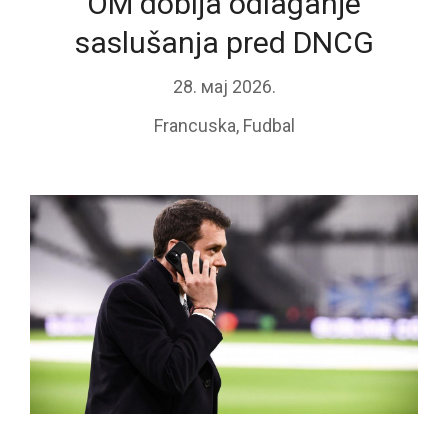
OM dobija odlaganje
saslušanja pred DNCG
28. мај 2026.
Francuska
,
Fudbal