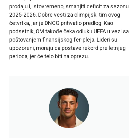
prodaju i, istovremeno, smanjiti deficit za sezonu
2025-2026. Dobre vesti za olimpijski tim ovog
četvrtka, jer je DNCG prihvatio predlog. Kao
podsetnik, OM takođe čeka odluku UEFA u vezi sa
poštovanjem finansijskog fer-pleja. Lideri su
upozoreni, moraju da postave rekord pre letnjeg
perioda, jer će telo biti na oprezu.