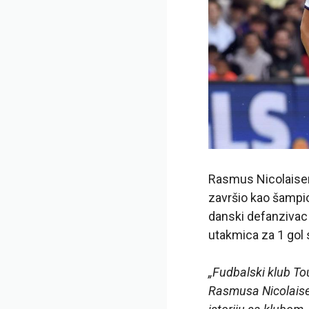
Rasmus Nicolaisen 
završio kao šampio
danski defanzivac 
utakmica za 1 gol
„Fudbalski klub To
Rasmusa Nicolaisen