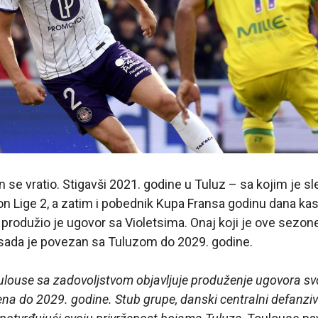
se vratio. Stigavši 2021. godine u Tuluz – sa kojim je s
n Lige 2, a zatim i pobednik Kupa Fransa godinu dana kas
produžio je ugovor sa Violetsima. Onaj koji je ove sezon
 sada je povezan sa Tuluzom do 2029. godine.
ulouse sa zadovoljstvom objavljuje produženje ugovora s
a do 2029. godine. Stub grupe, danski centralni defanziv