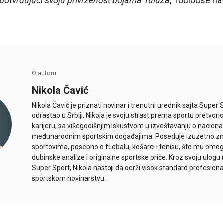
, potvrđujući svoju privrženost bojama Tuluza
, Toulouse na
O autoru
Nikola Čavić
Nikola Čavić je priznati novinar i trenutni urednik sajta Super 
odrastao u Srbiji, Nikola je svoju strast prema sportu pretvor
karijeru, sa višegodišnjim iskustvom u izveštavanju o naciona
međunarodnim sportskim događajima. Poseduje izuzetno znan
sportovima, posebno o fudbalu, košarci i tenisu, što mu omo
dubinske analize i originalne sportske priče. Kroz svoju ulogu 
Super Sport, Nikola nastoji da održi visok standard profesional
sportskom novinarstvu.