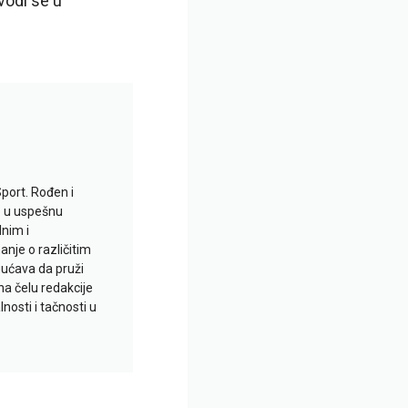
vodi se u
Sport. Rođen i
io u uspešnu
lnim i
je o različitim
gućava da pruži
na čelu redakcije
nosti i tačnosti u