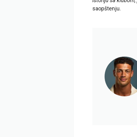
istoriju sa klubom
saopštenju.