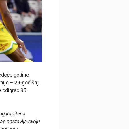
ledeće godine
nije – 29-godišnji
e odigrao 35
vog kapitena
ac nastavlja svoju