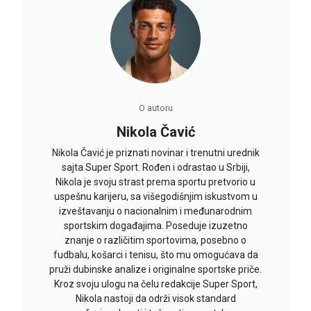
O autoru
Nikola Čavić
Nikola Čavić je priznati novinar i trenutni urednik
sajta Super Sport. Rođen i odrastao u Srbiji,
Nikola je svoju strast prema sportu pretvorio u
uspešnu karijeru, sa višegodišnjim iskustvom u
izveštavanju o nacionalnim i međunarodnim
sportskim događajima. Poseduje izuzetno
znanje o različitim sportovima, posebno o
fudbalu, košarci i tenisu, što mu omogućava da
pruži dubinske analize i originalne sportske priče.
Kroz svoju ulogu na čelu redakcije Super Sport,
Nikola nastoji da održi visok standard