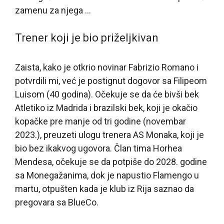
zamenu za njega …
Trener koji je bio priželjkivan
Zaista, kako je otkrio novinar Fabrizio Romano i
potvrdili mi, već je postignut dogovor sa Filipeom
Luisom (40 godina). Očekuje se da će bivši bek
Atletiko iz Madrida i brazilski bek, koji je okačio
kopačke pre manje od tri godine (novembar
2023.), preuzeti ulogu trenera AS Monaka, koji je
bio bez ikakvog ugovora. Član tima Horhea
Mendesa, očekuje se da potpiše do 2028. godine
sa Monegažanima, dok je napustio Flamengo u
martu, otpušten kada je klub iz Rija saznao da
pregovara sa BlueCo.