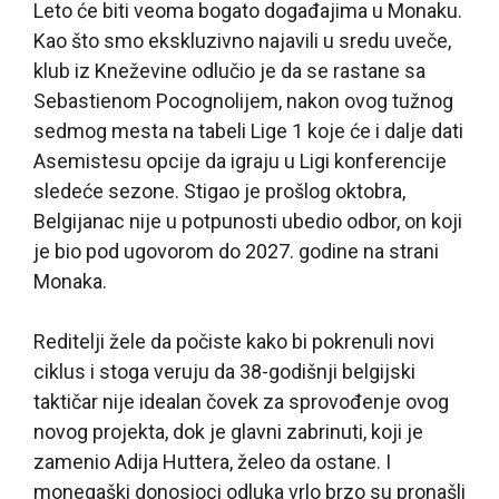
Leto će biti veoma bogato događajima u Monaku.
Kao što smo ekskluzivno najavili u sredu uveče,
klub iz Kneževine odlučio je da se rastane sa
Sebastienom Pocognolijem, nakon ovog tužnog
sedmog mesta na tabeli Lige 1 koje će i dalje dati
Asemistesu opcije da igraju u Ligi konferencije
sledeće sezone. Stigao je prošlog oktobra,
Belgijanac nije u potpunosti ubedio odbor, on koji
je bio pod ugovorom do 2027. godine na strani
Monaka.
Reditelji žele da počiste kako bi pokrenuli novi
ciklus i stoga veruju da 38-godišnji belgijski
taktičar nije idealan čovek za sprovođenje ovog
novog projekta, dok je glavni zabrinuti, koji je
zamenio Adija Huttera, želeo da ostane. I
monegaški donosioci odluka vrlo brzo su pronašli