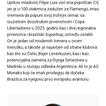
Uprkos mladosti, Filipe Luis već ima popriličan CV,
jer je u 100 utakmica zadužen za Flamengo, imao
vremena da popuni svoj trofejni ormar, sa
izuzetnim dvostrukim prvenstvom i Copa
Libertadores u 2025. godini, kao i dva regionalna
prvenstva i brazilski Superkup, između ostalih.
On je jedan od modernih trenera u ovom
trenutku, a takođe je najavljen od strane klubova
kao što su Čelsi, Bajer Leverkuzen, kao i kao
potencijalna zamena za Dijega Simeonea u
Madridu u slučaju odlaska Argentinca. Ali to je AS
Monako koji će imati privilegiju da dočeka
Brazilca za njegovu prvu evropsku avanturu.