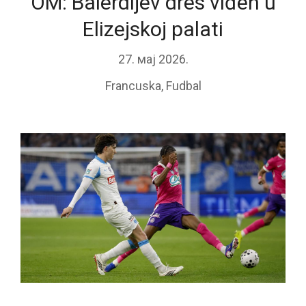
OM: Balerdijev dres viđen u
Elizejskoj palati
27. мај 2026.
Francuska
,
Fudbal