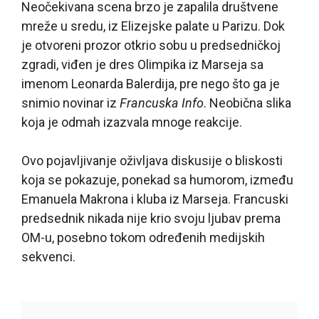
Neočekivana scena brzo je zapalila društvene
mreže u sredu, iz Elizejske palate u Parizu. Dok
je otvoreni prozor otkrio sobu u predsedničkoj
zgradi, viđen je dres Olimpika iz Marseja sa
imenom Leonarda Balerdija, pre nego što ga je
snimio novinar iz
Francuska Info
. Neobična slika
koja je odmah izazvala mnoge reakcije.
Ovo pojavljivanje oživljava diskusije o bliskosti
koja se pokazuje, ponekad sa humorom, između
Emanuela Makrona i kluba iz Marseja. Francuski
predsednik nikada nije krio svoju ljubav prema
OM-u, posebno tokom određenih medijskih
sekvenci.