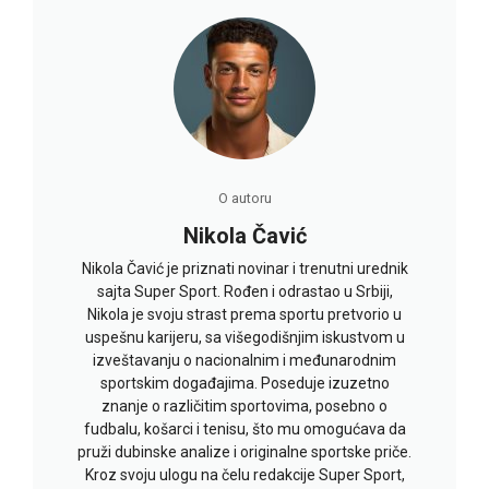
O autoru
Nikola Čavić
Nikola Čavić je priznati novinar i trenutni urednik
sajta Super Sport. Rođen i odrastao u Srbiji,
Nikola je svoju strast prema sportu pretvorio u
uspešnu karijeru, sa višegodišnjim iskustvom u
izveštavanju o nacionalnim i međunarodnim
sportskim događajima. Poseduje izuzetno
znanje o različitim sportovima, posebno o
fudbalu, košarci i tenisu, što mu omogućava da
pruži dubinske analize i originalne sportske priče.
Kroz svoju ulogu na čelu redakcije Super Sport,