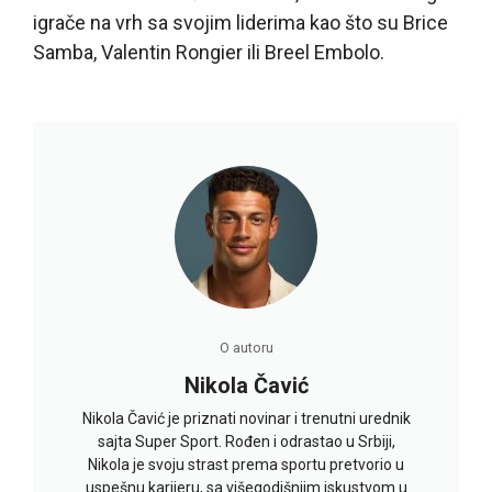
igrače na vrh sa svojim liderima kao što su Brice
Samba, Valentin Rongier ili Breel Embolo.
O autoru
Nikola Čavić
Nikola Čavić je priznati novinar i trenutni urednik
sajta Super Sport. Rođen i odrastao u Srbiji,
Nikola je svoju strast prema sportu pretvorio u
uspešnu karijeru, sa višegodišnjim iskustvom u