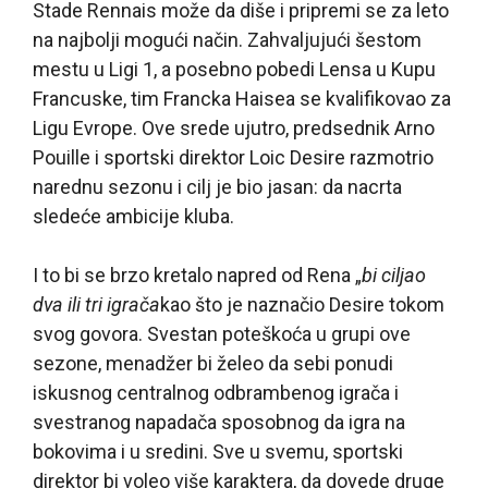
Stade Rennais može da diše i pripremi se za leto
na najbolji mogući način. Zahvaljujući šestom
mestu u Ligi 1, a posebno pobedi Lensa u Kupu
Francuske, tim Francka Haisea se kvalifikovao za
Ligu Evrope. Ove srede ujutro, predsednik Arno
Pouille i sportski direktor Loic Desire razmotrio
narednu sezonu i cilj je bio jasan: da nacrta
sledeće ambicije kluba.
I to bi se brzo kretalo napred od Rena „
bi ciljao
dva ili tri igrača
kao što je naznačio Desire tokom
svog govora. Svestan poteškoća u grupi ove
sezone, menadžer bi želeo da sebi ponudi
iskusnog centralnog odbrambenog igrača i
svestranog napadača sposobnog da igra na
bokovima i u sredini. Sve u svemu, sportski
direktor bi voleo više karaktera, da dovede druge