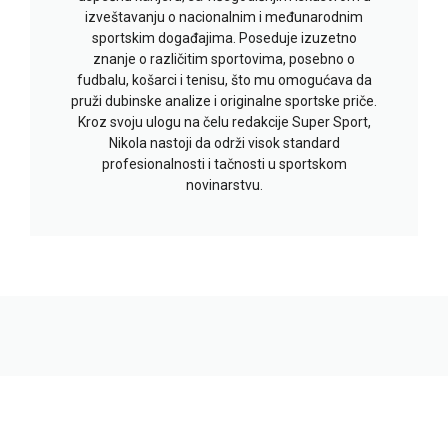
izveštavanju o nacionalnim i međunarodnim
sportskim događajima. Poseduje izuzetno
znanje o različitim sportovima, posebno o
fudbalu, košarci i tenisu, što mu omogućava da
pruži dubinske analize i originalne sportske priče.
Kroz svoju ulogu na čelu redakcije Super Sport,
Nikola nastoji da održi visok standard
profesionalnosti i tačnosti u sportskom
novinarstvu.