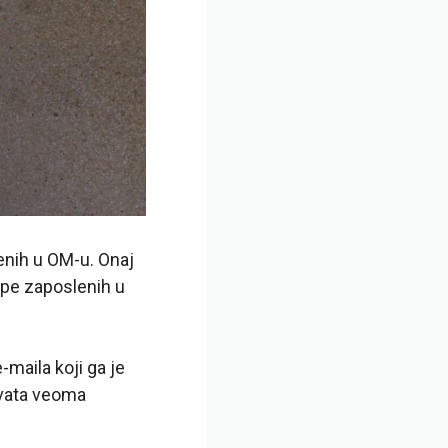
enih u OM-u. Onaj
upe zaposlenih u
maila koji ga je
hvata veoma