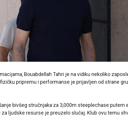
acijama, Bouabdellah Tahri je na vidiku nekoliko zaposl
 fizičku pripremu i performanse je prijavljen od strane gr
šanje bivšeg stručnjaka za 3,000m steeplechase putem e-
 za ljudske resurse je preuzelo slučaj. Klub ovu temu s