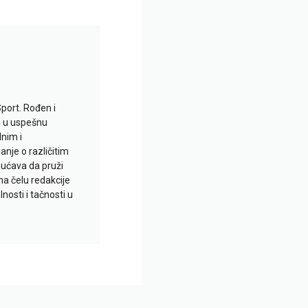
Sport. Rođen i
io u uspešnu
lnim i
je o različitim
gućava da pruži
na čelu redakcije
nosti i tačnosti u