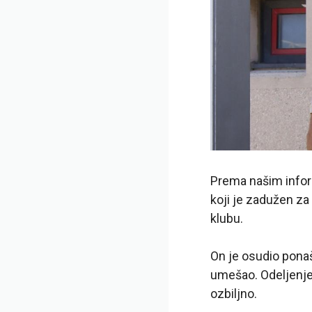
Prema našim inform
koji je zadužen za
klubu.
On je osudio pona
umešao. Odeljenje
ozbiljno.