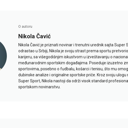
O autoru
Nikola Čavić
Nikola Čavić je priznati novinar i trenutni urednik sajta Super 
odrastao u Srbiji, Nikola je svoju strast prema sportu pretvor
karijeru, sa višegodišnjim iskustvom u izveštavanju o naciona
međunarodnim sportskim događajima. Poseduje izuzetno znan
sportovima, posebno o fudbalu, košarci i tenisu, što mu omo
dubinske analize i originalne sportske priče. Kroz svoju ulogu 
Super Sport, Nikola nastoji da održi visok standard profesional
sportskom novinarstvu.