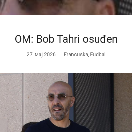
OM: Bob Tahri osuđen
27. мај 2026.
Francuska
,
Fudbal