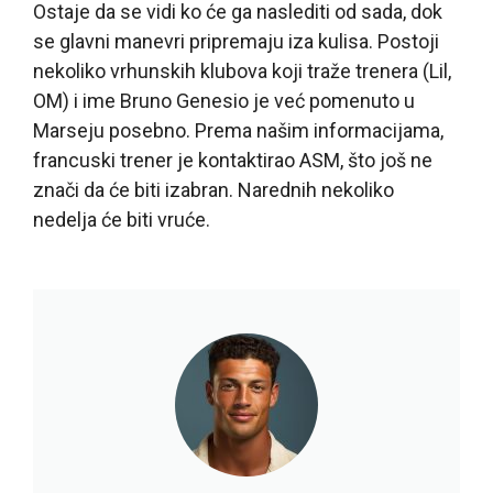
Ostaje da se vidi ko će ga naslediti od sada, dok
se glavni manevri pripremaju iza kulisa. Postoji
nekoliko vrhunskih klubova koji traže trenera (Lil,
OM) i ime Bruno Genesio je već pomenuto u
Marseju posebno. Prema našim informacijama,
francuski trener je kontaktirao ASM, što još ne
znači da će biti izabran. Narednih nekoliko
nedelja će biti vruće.