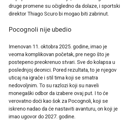
druge promene su očigledno da dolaze, i sportski
direktor Thiago Scuro bi mogao biti zabrinut.
Pocognoli nije ubedio
Imenovan 11. oktobra 2025. godine, imao je
veoma komplikovan početak, pre nego što je
postepeno preokrenuo stvari. Sve do kolapsa u
poslednjoj deonici. Pored rezultata, to je njegov
uticaj na igrače i stil tima koji se smatra
nedovoljnim. To su razlozi koji su naveli
monegaški odbor da izabere ovaj put. I to će
verovatno doći kao šok za Pocognoli, koji se
iskreno nadao da će nastaviti avanturu, on koji je
imao ugovor do 2027. godine.