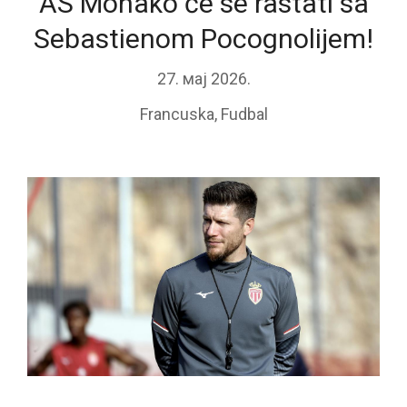
AS Monako će se rastati sa
Sebastienom Pocognolijem!
27. мај 2026.
Francuska
,
Fudbal