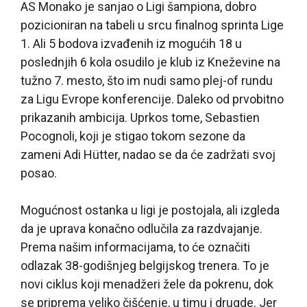
AS Monako je sanjao o Ligi šampiona, dobro
pozicioniran na tabeli u srcu finalnog sprinta Lige
1. Ali 5 bodova izvađenih iz mogućih 18 u
poslednjih 6 kola osudilo je klub iz Kneževine na
tužno 7. mesto, što im nudi samo plej-of rundu
za Ligu Evrope konferencije. Daleko od prvobitno
prikazanih ambicija. Uprkos tome, Sebastien
Pocognoli, koji je stigao tokom sezone da
zameni Adi Hütter, nadao se da će zadržati svoj
posao.
Mogućnost ostanka u ligi je postojala, ali izgleda
da je uprava konačno odlučila za razdvajanje.
Prema našim informacijama, to će označiti
odlazak 38-godišnjeg belgijskog trenera. To je
novi ciklus koji menadžeri žele da pokrenu, dok
se priprema veliko čišćenje, u timu i drugde. Jer