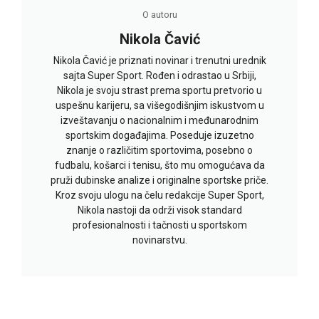
O autoru
Nikola Čavić
Nikola Čavić je priznati novinar i trenutni urednik
sajta Super Sport. Rođen i odrastao u Srbiji,
Nikola je svoju strast prema sportu pretvorio u
uspešnu karijeru, sa višegodišnjim iskustvom u
izveštavanju o nacionalnim i međunarodnim
sportskim događajima. Poseduje izuzetno
znanje o različitim sportovima, posebno o
fudbalu, košarci i tenisu, što mu omogućava da
pruži dubinske analize i originalne sportske priče.
Kroz svoju ulogu na čelu redakcije Super Sport,
Nikola nastoji da održi visok standard
profesionalnosti i tačnosti u sportskom
novinarstvu.