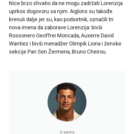
Nice brzo shvatio da ne mogu zadržati Lorenzija
uprkos dogovoru sa njim. Aiglons su takođe
krenuli dalje jer su, kao podsetnik, označili tri
nova imena da zaborave Lorenzija: bivši
Rossonero Geoffrei Moncada, Auxerre David
Wantiez i bivši menadžer Olimpik Liona i ženske
sekcije Pari Sen Žermena, Bruno Cheirou.
O autoru