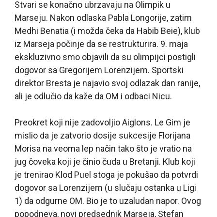
Stvari se konačno ubrzavaju na Olimpik u
Marseju. Nakon odlaska Pabla Longorije, zatim
Medhi Benatia (i možda čeka da Habib Beie), klub
iz Marseja počinje da se restrukturira. 9. maja
ekskluzivno smo objavili da su olimpijci postigli
dogovor sa Gregorijem Lorenzijem. Sportski
direktor Bresta je najavio svoj odlazak dan ranije,
ali je odlučio da kaže da OM i odbaci Nicu.
Preokret koji nije zadovoljio Aiglons. Le Gim je
mislio da je zatvorio dosije sukcesije Florijana
Morisa na veoma lep način tako što je vratio na
jug čoveka koji je činio čuda u Bretanji. Klub koji
je trenirao Klod Puel stoga je pokušao da potvrdi
dogovor sa Lorenzijem (u slučaju ostanka u Ligi
1) da odgurne OM. Bio je to uzaludan napor. Ovog
popodneva, novi predsednik Marseja, Stefan