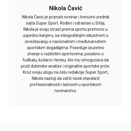
Nikola Čavić
Nikola Čavić je priznati novinar i trenutni urednik
sajta Super Sport. Rođen i odrastao u Srbiji,
Nikola je svoju strast prema sportu pretvorio u
uspešnu karijeru, sa višegodišnjim iskustvom u
izveštavanju o nacionalnim i međunarodnim
sportskim događajima. Poseduje izuzetno
znanje o različitim sportovima, posebno o
fudbalu, košarci i tenisu, što mu omogućava da
pruži dubinske analize i originalne sportske priče.
Kroz svoju ulogu na čelu redakcije Super Sport,
Nikola nastoji da održi visok standard
profesionalnosti i tačnosti u sportskom
novinarstvu.