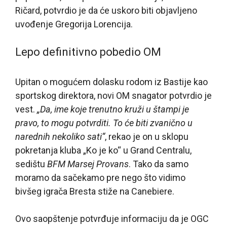
Ričard, potvrdio je da će uskoro biti objavljeno
uvođenje Gregorija Lorencija.
Lepo definitivno pobedio OM
Upitan o mogućem dolasku rodom iz Bastije kao
sportskog direktora, novi OM snagator potvrdio je
vest.
„Da, ime koje trenutno kruži u štampi je
pravo, to mogu potvrditi. To će biti zvanično u
narednih nekoliko sati“
, rekao je on u sklopu
pokretanja kluba „Ko je ko“ u Grand Centralu,
sedištu
BFM Marsej Provans
. Tako da samo
moramo da sačekamo pre nego što vidimo
bivšeg igrača Bresta stiže na Canebiere.
Ovo saopštenje potvrđuje informaciju da je OGC