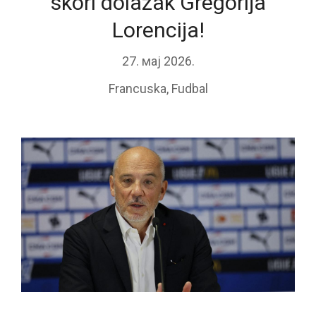
skori dolazak Gregorija
Lorencija!
27. мај 2026.
Francuska
,
Fudbal