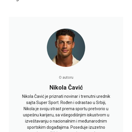
O autoru
Nikola Čavić
Nikola Čavić je priznati novinar i trenutni urednik
sajta Super Sport. Rođen i odrastao u Srbiji,
Nikola je svoju strast prema sportu pretvorio u
uspešnu karijeru, sa višegodišnjim iskustvom u
izveštavanju o nacionalnim i međunarodnim
sportskim događajima. Poseduje izuzetno