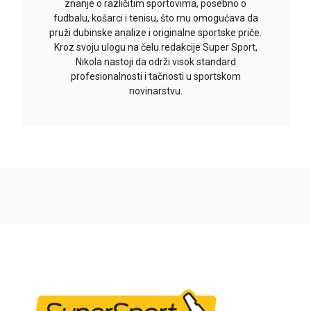
znanje o različitim sportovima, posebno o
fudbalu, košarci i tenisu, što mu omogućava da
pruži dubinske analize i originalne sportske priče.
Kroz svoju ulogu na čelu redakcije Super Sport,
Nikola nastoji da održi visok standard
profesionalnosti i tačnosti u sportskom
novinarstvu.