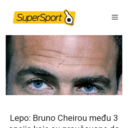
Skip
to
ME
content
Lepo: Bruno Cheirou među 3