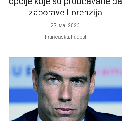
opcije koje su proučavane da
zaborave Lorenzija
27. мај 2026.
Francuska
,
Fudbal