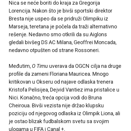
Nica se neće boriti do kraja za Gregorija
Lorencija. Nakon što je bivši sportski direktor
Bresta nije uspeo da se pridruži Olimpiku iz
Marseja, teretana je počela da traži alternativno
rešenje. Nedavno smo otkrili da su Aiglons
gledali bivšeg DS AC Milana, Geoffrei Moncada,
nedavno otpušten od strane Rossoneri.
Međutim,
O Timu
uverava da OGCN cilja na druge
profile da zameni Floriana Mauricea. Mnogo
kritikovan u Okseru od najave odlaska trenera
Kristofa Pelisijea, Dejvid Vantiez ima pristalice u
Nici. Konačno, treća opcija vodi do Bruna
Cheiroua. Bivši vezista nije držao klupsku
poziciju od njegovog odlaska iz Olimpik Liona, ali
je ostao blizak fudbalskom svetu sa svojim
ulogama u FIFA i Canal +.