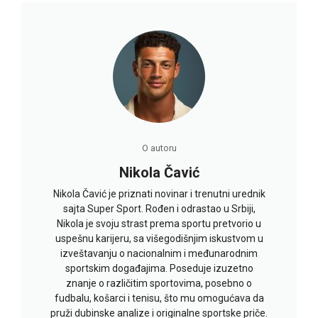
O autoru
Nikola Čavić
Nikola Čavić je priznati novinar i trenutni urednik
sajta Super Sport. Rođen i odrastao u Srbiji,
Nikola je svoju strast prema sportu pretvorio u
uspešnu karijeru, sa višegodišnjim iskustvom u
izveštavanju o nacionalnim i međunarodnim
sportskim događajima. Poseduje izuzetno
znanje o različitim sportovima, posebno o
fudbalu, košarci i tenisu, što mu omogućava da
pruži dubinske analize i originalne sportske priče.