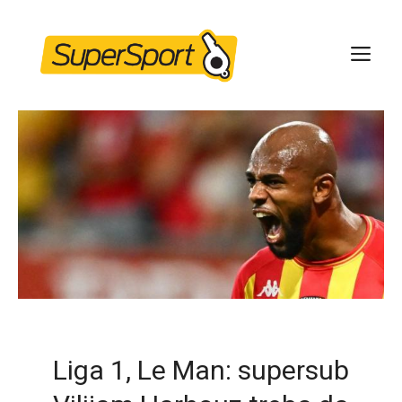
Skip
to
ME
content
Liga 1, Le Man: supersub