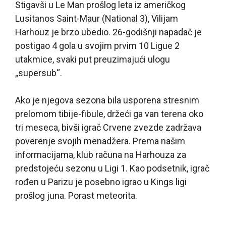
Stigavši u Le Man prošlog leta iz američkog
Lusitanos Saint-Maur (National 3), Vilijam
Harhouz je brzo ubedio. 26-godišnji napadač je
postigao 4 gola u svojim prvim 10 Ligue 2
utakmice, svaki put preuzimajući ulogu
„supersub“.
Ako je njegova sezona bila usporena stresnim
prelomom tibije-fibule, držeći ga van terena oko
tri meseca, bivši igrač Crvene zvezde zadržava
poverenje svojih menadžera. Prema našim
informacijama, klub računa na Harhouza za
predstojeću sezonu u Ligi 1. Kao podsetnik, igrač
rođen u Parizu je posebno igrao u Kings ligi
prošlog juna. Porast meteorita.