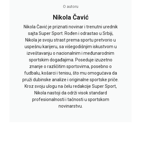
O autoru
Nikola Čavić
Nikola Čavić je priznati novinar i trenutni urednik
sajta Super Sport. Rođen i odrastao u Srbiji,
Nikola je svoju strast prema sportu pretvorio u
uspešnu karijeru, sa višegodišnjim iskustvom u
izveštavanju o nacionalnim i međunarodnim
sportskim događajima. Poseduje izuzetno
znanje o različitim sportovima, posebno o
fudbalu, košarci i tenisu, što mu omogućava da
pruži dubinske analize i originalne sportske priče.
Kroz svoju ulogu na čelu redakcije Super Sport,
Nikola nastoji da održi visok standard
profesionalnosti i tačnosti u sportskom
novinarstvu.