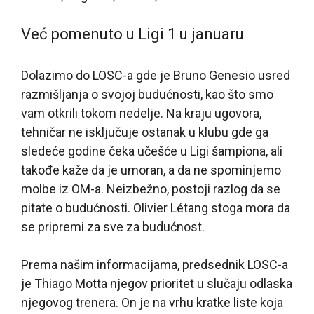
Već pomenuto u Ligi 1 u januaru
Dolazimo do LOSC-a gde je Bruno Genesio usred
razmišljanja o svojoj budućnosti, kao što smo
vam otkrili tokom nedelje. Na kraju ugovora,
tehničar ne isključuje ostanak u klubu gde ga
sledeće godine čeka učešće u Ligi šampiona, ali
takođe kaže da je umoran, a da ne spominjemo
molbe iz OM-a. Neizbežno, postoji razlog da se
pitate o budućnosti. Olivier Létang stoga mora da
se pripremi za sve za budućnost.
Prema našim informacijama, predsednik LOSC-a
je Thiago Motta njegov prioritet u slučaju odlaska
njegovog trenera. On je na vrhu kratke liste koja