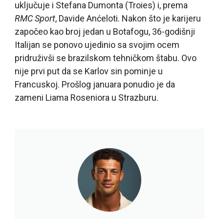
uključuje i Stefana Dumonta (Troies) i, prema
RMC Sport
, Davide Anćeloti. Nakon što je karijeru
započeo kao broj jedan u Botafogu, 36-godišnji
Italijan se ponovo ujedinio sa svojim ocem
pridruživši se brazilskom tehničkom štabu. Ovo
nije prvi put da se Karlov sin pominje u
Francuskoj. Prošlog januara ponudio je da
zameni Liama Roseniora u Strazburu.