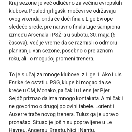
Kraj sezone je već odlučeno za većinu evropskih
klubova. Poslednji ligaški mečevi se održavaju
ovog vikenda, onda će doći finale Lige Evrope
sledeće srede, pre naravno finala Lige šampiona
između Arsenala i PSŽ-a u subotu, 30. maja (6
časova). Već je vreme da se razmisli o odmoru i
planiranju van sezone, posebno o prelaznom
roku, ali i o mogućoj promeni trenera.
To je slučaj za mnoge klubove iz Lige 1. Ako Luis
Enrike će ostati u PSG, klupe bi mogao da se
kreće u OM, Monako, pa čak i u Lens jer Pjer
Sejdž priznao da ima mnogo kontakata. A mi čak i
ne govorimo o drugoj polovini tabele. Lorient i
Auxerre traže novog trenera. Tuluz ga je upravo
pronašao. Situacije još nisu popravljene u Le
Havreu, Angersu, Brestu, Nici i Nantu.