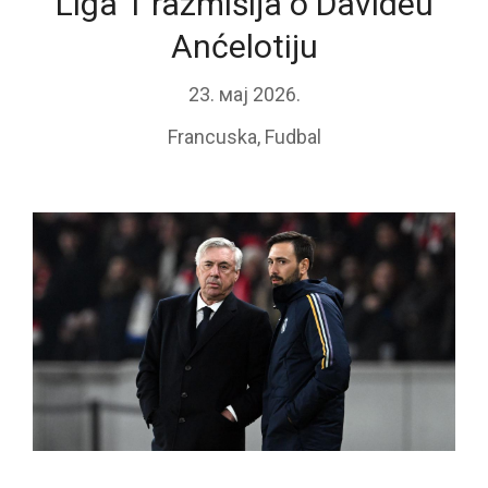
Liga 1 razmišlja o Davideu
Anćelotiju
23. мај 2026.
Francuska
,
Fudbal