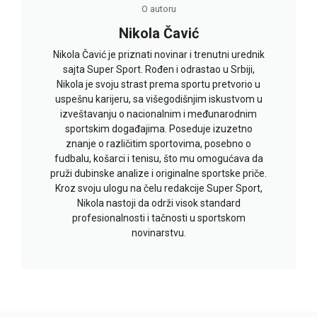
O autoru
Nikola Čavić
Nikola Čavić je priznati novinar i trenutni urednik
sajta Super Sport. Rođen i odrastao u Srbiji,
Nikola je svoju strast prema sportu pretvorio u
uspešnu karijeru, sa višegodišnjim iskustvom u
izveštavanju o nacionalnim i međunarodnim
sportskim događajima. Poseduje izuzetno
znanje o različitim sportovima, posebno o
fudbalu, košarci i tenisu, što mu omogućava da
pruži dubinske analize i originalne sportske priče.
Kroz svoju ulogu na čelu redakcije Super Sport,
Nikola nastoji da održi visok standard
profesionalnosti i tačnosti u sportskom
novinarstvu.