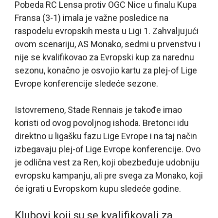
Pobeda RC Lensa protiv OGC Nice u finalu Kupa
Fransa (3-1) imala je važne posledice na
raspodelu evropskih mesta u Ligi 1. Zahvaljujući
ovom scenariju, AS Monako, sedmi u prvenstvu i
nije se kvalifikovao za Evropski kup za narednu
sezonu, konačno je osvojio kartu za plej-of Lige
Evrope konferencije sledeće sezone.
Istovremeno, Stade Rennais je takođe imao
koristi od ovog povoljnog ishoda. Bretonci idu
direktno u ligašku fazu Lige Evrope i na taj način
izbegavaju plej-of Lige Evrope konferencije. Ovo
je odlična vest za Ren, koji obezbeđuje udobniju
evropsku kampanju, ali pre svega za Monako, koji
će igrati u Evropskom kupu sledeće godine.
Klubovi koji su se kvalifikovali za