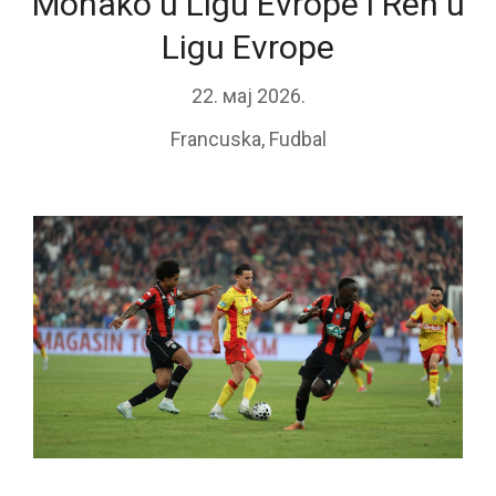
Monako u Ligu Evrope i Ren u
Ligu Evrope
22. мај 2026.
Francuska
,
Fudbal