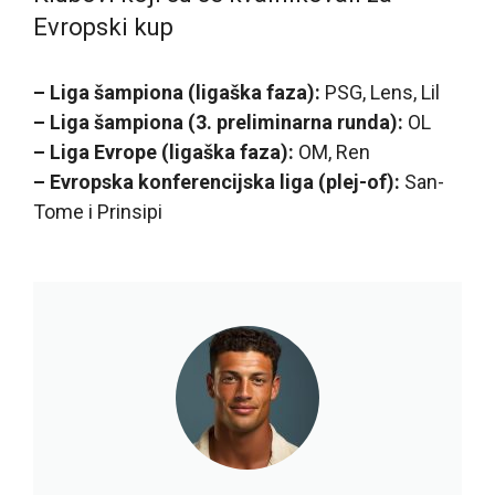
Evropski kup
– Liga šampiona (ligaška faza):
PSG, Lens, Lil
– Liga šampiona (3. preliminarna runda):
OL
– Liga Evrope (ligaška faza):
OM, Ren
– Evropska konferencijska liga (plej-of):
San-
Tome i Prinsipi