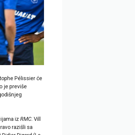
stophe Pélissier će
 je previše
-godišnjeg
cijama iz
RMC
. Vill
ravo razišli sa