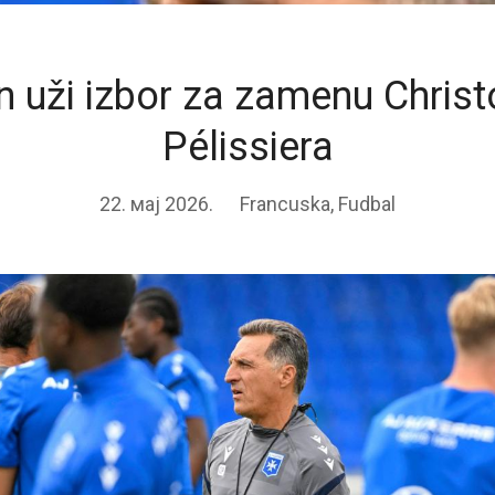
n uži izbor za zamenu Chris
Pélissiera
22. мај 2026.
Francuska
,
Fudbal