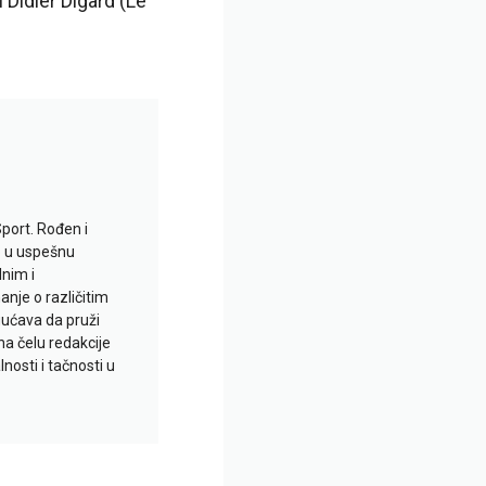
 Didier Digard (Le
Sport. Rođen i
io u uspešnu
lnim i
je o različitim
gućava da pruži
na čelu redakcije
nosti i tačnosti u