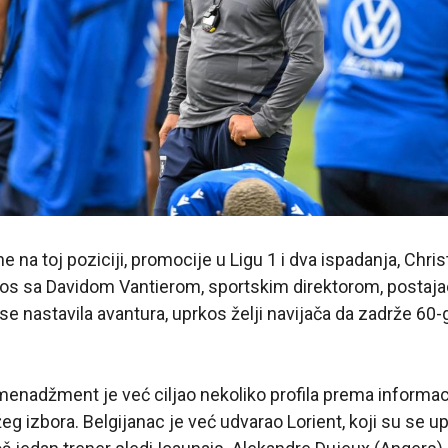
ne na toj poziciji, promocije u Ligu 1 i dva ispadanja, Chri
nos sa Davidom Vantierom, sportskim direktorom, postajao
se nastavila avantura, uprkos želji navijača da zadrže 60
 menadžment je već ciljao nekoliko profila prema informa
žeg izbora. Belgijanac je već udvarao Lorient, koji su se up