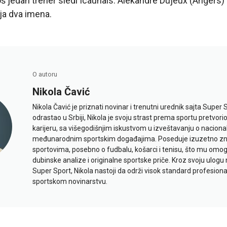
još jedan trener sledi Icaunais. Alekandre Dujeux (Angers) i
ja dva imena.
O autoru
Nikola Čavić
Nikola Čavić je priznati novinar i trenutni urednik sajta Super 
odrastao u Srbiji, Nikola je svoju strast prema sportu pretvor
karijeru, sa višegodišnjim iskustvom u izveštavanju o naciona
međunarodnim sportskim događajima. Poseduje izuzetno znan
sportovima, posebno o fudbalu, košarci i tenisu, što mu omo
dubinske analize i originalne sportske priče. Kroz svoju ulogu 
Super Sport, Nikola nastoji da održi visok standard profesional
sportskom novinarstvu.