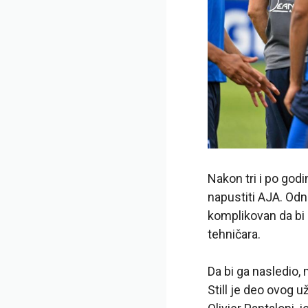
Nakon tri i po godi
napustiti AJA. Od
komplikovan da bi 
tehničara.
Da bi ga nasledio,
Still je deo ovog u