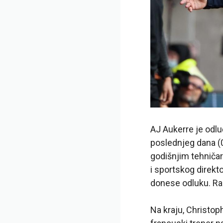
AJ Aukerre je odlu
poslednjeg dana (0
godišnjim tehniča
i sportskog direkto
donese odluku. Ras
Na kraju, Christoph