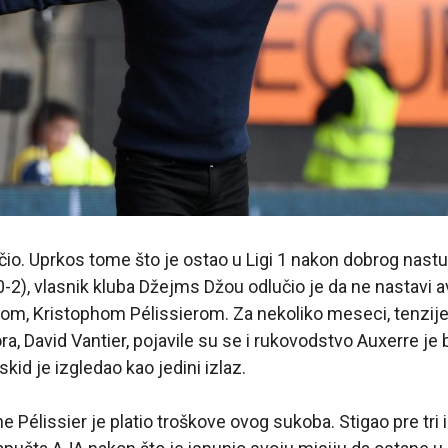
čio. Uprkos tome što je ostao u Ligi 1 nakon dobrog nastu
-2), vlasnik kluba Džejms Džou odlučio je da ne nastavi a
rom, Kristophom Pélissierom. Za nekoliko meseci, tenzij
ra, David Vantier, pojavile su se i rukovodstvo Auxerre je
kid je izgledao kao jedini izlaz.
e Pélissier je platio troškove ovog sukoba. Stigao pre tri 