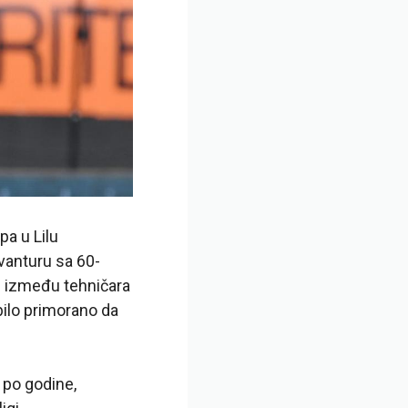
pa u Lilu
vanturu sa 60-
e između tehničara
 bilo primorano da
i po godine,