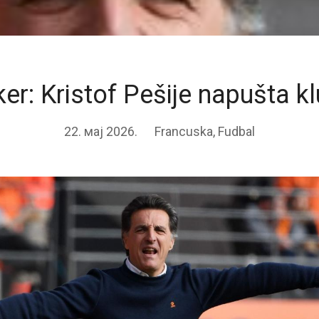
er: Kristof Pešije napušta k
22. мај 2026.
Francuska
,
Fudbal