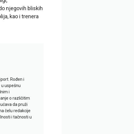
igi,
do njegovih bliskih
ja, kao i trenera
Sport. Rođen i
io u uspešnu
lnim i
je o različitim
gućava da pruži
na čelu redakcije
nosti i tačnosti u