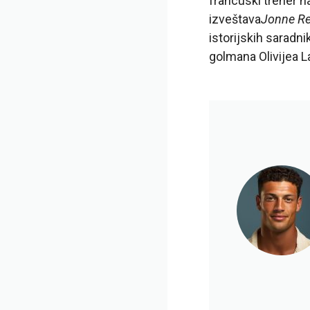
francuski trener n
izveštava
Jonne Re
istorijskih saradn
golmana Olivijea L