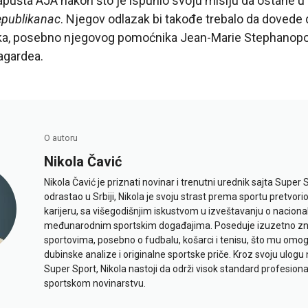
apušta AJA nakon što je ispunio svoju misiju da ostane u l
publikanac
. Njegov odlazak bi takođe trebalo da dovede 
ika, posebno njegovog pomoćnika Jean-Marie Stephanopoli
agardea.
O autoru
Nikola Čavić
Nikola Čavić je priznati novinar i trenutni urednik sajta Super 
odrastao u Srbiji, Nikola je svoju strast prema sportu pretvor
karijeru, sa višegodišnjim iskustvom u izveštavanju o naciona
međunarodnim sportskim događajima. Poseduje izuzetno znan
sportovima, posebno o fudbalu, košarci i tenisu, što mu omo
dubinske analize i originalne sportske priče. Kroz svoju ulogu 
Super Sport, Nikola nastoji da održi visok standard profesional
sportskom novinarstvu.