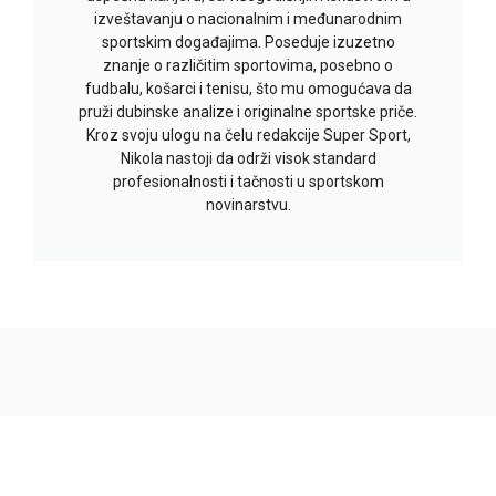
izveštavanju o nacionalnim i međunarodnim
sportskim događajima. Poseduje izuzetno
znanje o različitim sportovima, posebno o
fudbalu, košarci i tenisu, što mu omogućava da
pruži dubinske analize i originalne sportske priče.
Kroz svoju ulogu na čelu redakcije Super Sport,
Nikola nastoji da održi visok standard
profesionalnosti i tačnosti u sportskom
novinarstvu.