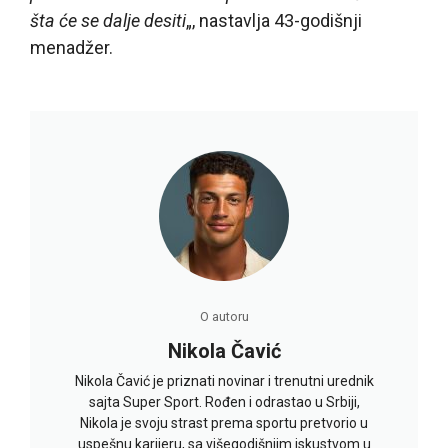
šta će se dalje desiti
„, nastavlja 43-godišnji
menadžer.
O autoru
Nikola Čavić
Nikola Čavić je priznati novinar i trenutni urednik
sajta Super Sport. Rođen i odrastao u Srbiji,
Nikola je svoju strast prema sportu pretvorio u
uspešnu karijeru, sa višegodišnjim iskustvom u