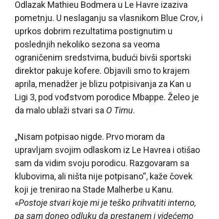
Odlazak Mathieu Bodmera u Le Havre izaziva
pometnju. U neslaganju sa vlasnikom Blue Crov, i
uprkos dobrim rezultatima postignutim u
poslednjih nekoliko sezona sa veoma
ograničenim sredstvima, budući bivši sportski
direktor pakuje kofere. Objavili smo to krajem
aprila, menadžer je blizu potpisivanja za Kan u
Ligi 3, pod vođstvom porodice Mbappe. Želeo je
da malo ublaži stvari sa
O Timu
.
„Nisam potpisao nigde. Prvo moram da
upravljam svojim odlaskom iz Le Havrea i otišao
sam da vidim svoju porodicu. Razgovaram sa
klubovima, ali ništa nije potpisano“, kaže čovek
koji je trenirao na Stade Malherbe u Kanu.
«
Postoje stvari koje mi je teško prihvatiti interno,
pa sam doneo odluku da prestanem i videćemo