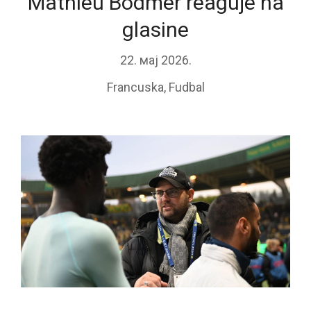
Mathieu Bodmer reaguje na
glasine
22. мај 2026.
Francuska
,
Fudbal