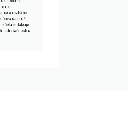
io u uspešnu
lnim i
je o različitim
gućava da pruži
na čelu redakcije
nosti i tačnosti u