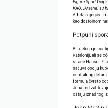
Figaro Sport
Očigle
KAO
,
„Arsenal su b
Arteta i njegov tim
kao dostojnom nas
Potpuni spor
Barselona je post
Kataloniji, ali se
strane Hansija Flic
sačuva opciju kupo
centralnog defanz
formula čvrsto od
Junajted zahtevaju
ostaju iznad tog i
John McGinn ž