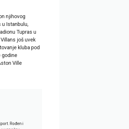
kon njihovog
 u Istanbulu,
tadionu Tupras u
Villans još uvek
putovanje kluba pod
e godine
ston Ville
Sport. Rođen i