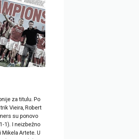
ije za titulu. Po
rik Vieira, Robert
nners su ponovo
1-1). I neizbežno
 Mikela Artete. U