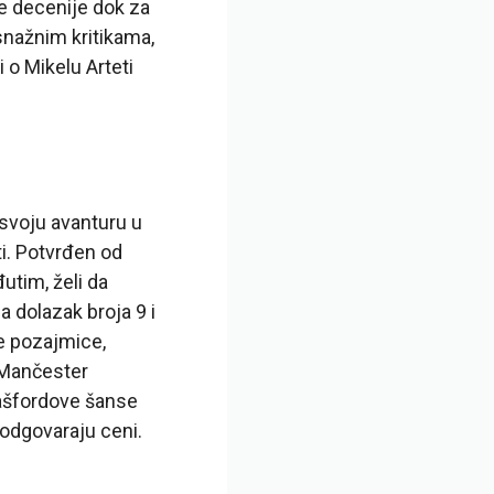
e decenije dok za
snažnim kritikama,
 o Mikelu Arteti
svoju avanturu u
ti. Potvrđen od
đutim, želi da
a dolazak broja 9 i
e pozajmice,
 Mančester
Rašfordove šanse
 odgovaraju ceni.