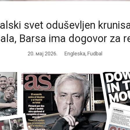
alski svet oduševljen krunis
ala, Barsa ima dogovor za r
20. мај 2026.
Engleska
,
Fudbal