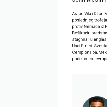
Aston Vila i Džon 
poslednjeg trofeja
protiv Nemaca iz F
Bešiktašu predstav
stagnirali u engles
Unai Emeri. Svesta
Čempionšipa, MekGi
podizanjem evrops