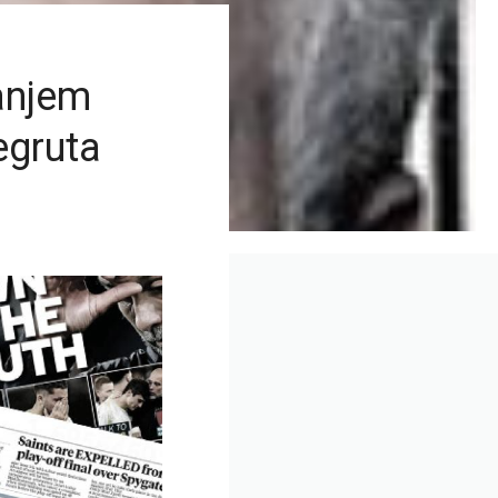
anjem
egruta