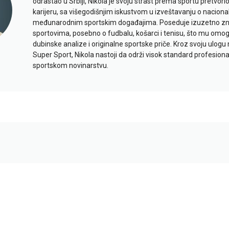
odrastao u Srbiji, Nikola je svoju strast prema sportu pretvor
karijeru, sa višegodišnjim iskustvom u izveštavanju o naciona
međunarodnim sportskim događajima. Poseduje izuzetno znan
sportovima, posebno o fudbalu, košarci i tenisu, što mu omo
dubinske analize i originalne sportske priče. Kroz svoju ulogu 
Super Sport, Nikola nastoji da održi visok standard profesional
sportskom novinarstvu.