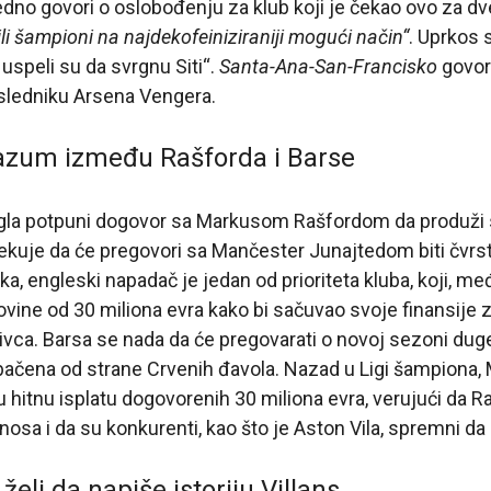
dno govori o oslobođenju za klub koji je čekao ovo za dv
ili šampioni na najdekofeiniziraniji mogući način“
. Uprkos 
 uspeli su da svrgnu Siti“.
Santa-Ana-San-Francisko
govori
ledniku Arsena Vengera.
azum između Rašforda i Barse
igla potpuni dogovor sa Markusom Rašfordom da produži 
 očekuje da će pregovori sa Mančester Junajtedom biti čvrs
ka, engleski napadač je jedan od prioriteta kluba, koji, me
vine od 30 miliona evra kako bi sačuvao svoje finansije z
ivca. Barsa se nada da će pregovarati o novoj sezoni dug
bačena od strane Crvenih đavola. Nazad u Ligi šampiona,
 hitnu isplatu dogovorenih 30 miliona evra, verujući da 
znosa i da su konkurenti, kao što je Aston Vila, spremni da
eli da napiše istoriju Villans