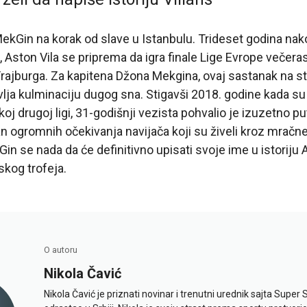
MekGin na korak od slave u Istanbulu. Trideset godina na
, Aston Vila se priprema da igra finale Lige Evrope večeras
rajburga. Za kapitena Džona Mekgina, ovaj sastanak na s
lja kulminaciju dugog sna. Stigavši 2018. godine kada su 
koj drugoj ligi, 31-godišnji vezista pohvalio je izuzetno 
n ogromnih očekivanja navijača koji su živeli kroz mračn
n se nada da će definitivno upisati svoje ime u istoriju A
kog trofeja.
O autoru
Nikola Čavić
Nikola Čavić je priznati novinar i trenutni urednik sajta Super 