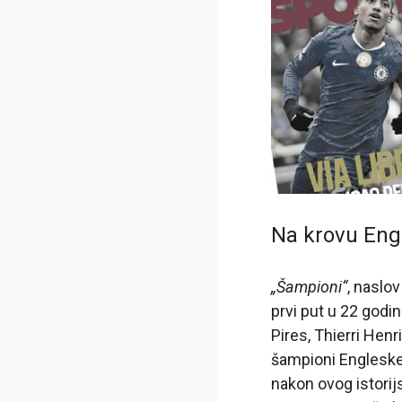
Na krovu Eng
„Šampioni“
, naslo
prvi put u 22 godin
Pires, Thierri He
šampioni Engleske 
nakon ovog istorij