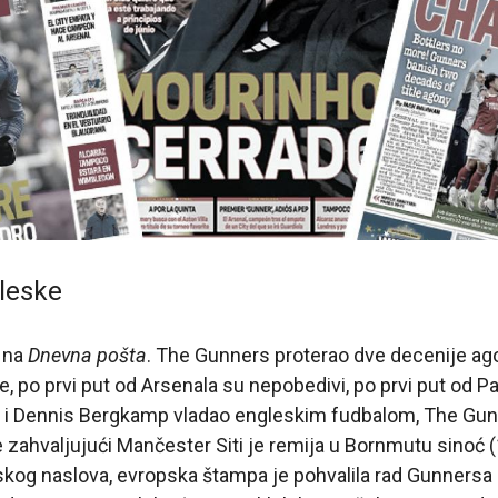
leske
v na
Dnevna pošta
. The Gunners proterao dve decenije agon
e, po prvi put od Arsenala su nepobedivi, po prvi put od Pat
nri i Dennis Bergkamp vladao engleskim fudbalom, The Gu
zahvaljujući Mančester Siti je remija u Bornmutu sinoć (
skog naslova, evropska štampa je pohvalila rad Gunnersa i