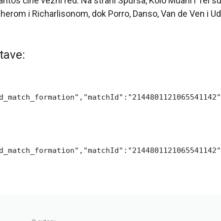
antos čine vezni red. Na strani Spursa, Kolo Muani i Tel su
gherom i Richarlisonom, dok Porro, Danso, Van de Ven i U
tave:
d_match_formation","matchId":"2144801121065541142"
d_match_formation","matchId":"2144801121065541142"