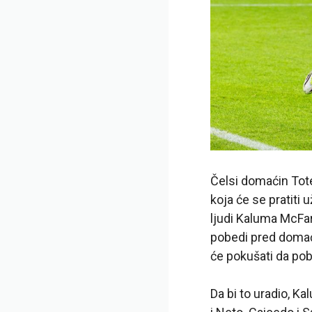
Čelsi domaćin Tote
koja će se pratiti 
ljudi Kaluma McFar
pobedi pred domać
će pokušati da pob
Da bi to uradio, K