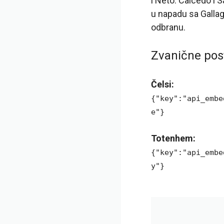
i Neto. Caicedo i S
u napadu sa Galla
odbranu.
Zvanične pos
Čelsi:
{"key":"api_embe
e"}
Totenhem:
{"key":"api_embe
y"}