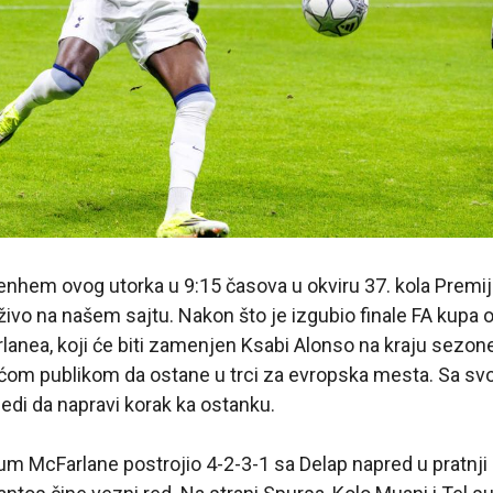
nhem ovog utorka u 9:15 časova u okviru 37. kola Premije
uživo na našem sajtu. Nakon što je izgubio finale FA kupa 
lanea, koji će biti zamenjen Ksabi Alonso na kraju sezone,
om publikom da ostane u trci za evropska mesta. Sa svo
edi da napravi korak ka ostanku.
alum McFarlane postrojio 4-2-3-1 sa Delap napred u pratnj