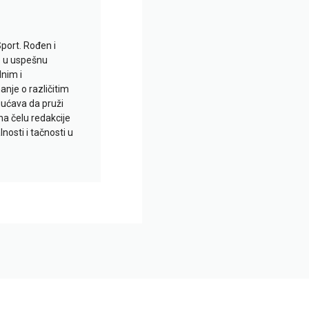
Sport. Rođen i
io u uspešnu
lnim i
je o različitim
gućava da pruži
na čelu redakcije
nosti i tačnosti u