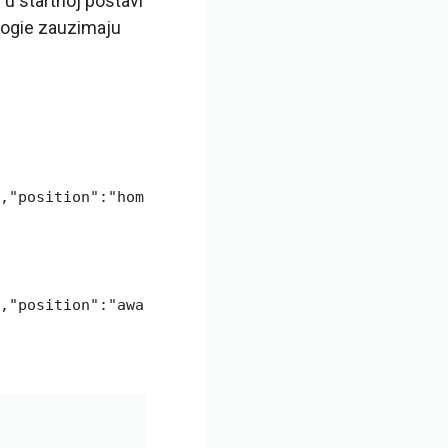
 u startnoj postavi
dogie zauzimaju
,"position":"hom
,"position":"awa