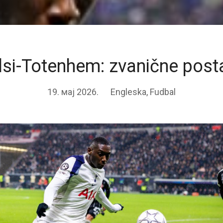
lsi-Totenhem: zvanične post
19. мај 2026.
Engleska
,
Fudbal