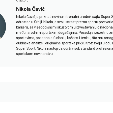
O autoru
Nikola Čavić
Nikola Čavić je priznati novinar i trenutni urednik sajta Super 
odrastao u Srbiji, Nikola je svoju strast prema sportu pretvor
karijeru, sa višegodišnjim iskustvom u izveštavanju o naciona
međunarodnim sportskim događajima. Poseduje izuzetno znan
sportovima, posebno o fudbalu, košarci i tenisu, što mu omo
dubinske analize i originalne sportske priče. Kroz svoju ulogu 
Super Sport, Nikola nastoji da održi visok standard profesional
sportskom novinarstvu.