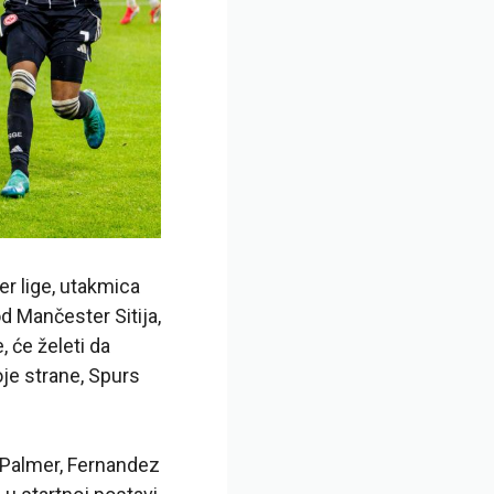
r lige, utakmica
od Mančester Sitija,
 će želeti da
je strane, Spurs
i Palmer, Fernandez