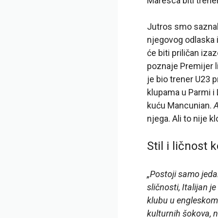
Maresca biti trene
Jutros smo saznali
njegovog odlaska i
će biti priličan i
poznaje Premijer li
je bio trener U23 
klupama u Parmi i
kuću Mancunian.
A
njega. Ali to nije kl
Stil i ličnost
„Postoji samo jedan
sličnosti, Italijan 
klubu u engleskom 
kulturnih šokova, n