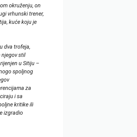
nom okruženju, on
i vrhunski trener,
ja, kuće koju je
 dva trofeja,
 njegov stil
ijenjen u Sitiju –
mnogo spoljnog
egov
erencijama za
ciraju i sa
jne kritike ili
je izgradio