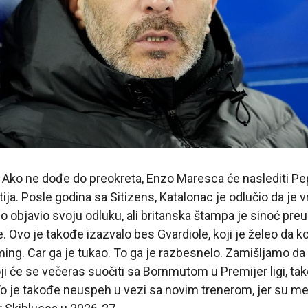
. Ako ne dođe do preokreta, Enzo Maresca će naslediti Pe
tija. Posle godina sa Sitizens, Katalonac je odlučio da je
no objavio svoju odluku, ali britanska štampa je sinoć pre
. Ovo je takođe izazvalo bes Gvardiole, koji je želeo da k
ming. Car ga je tukao. To ga je razbesnelo. Zamišljamo da
ji će se večeras suočiti sa Bornmutom u Premijer ligi, tak
To je takođe neuspeh u vezi sa novim trenerom, jer su medi