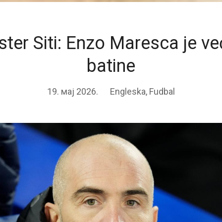
ter Siti: Enzo Maresca je ve
batine
19. мај 2026.
Engleska
,
Fudbal