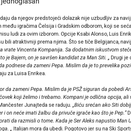
e jednoglasan
odaju da njegov predstojeći dolazak nije uzbudljiv za navij
 među igračima Čelsija i Gradskim odborom, koji se seća
 nisu ludi za ovim izborom. Opcije Ksabi Alonso, Luis Enri
bili atraktivniji prema njima. Što se tiče Belgijanca, navi
da vrate Vincenta Kompanija. Sa dodatnim iskustvom steče
to je Bajern, on je savršen kandidat za Man Siti. „
Drugi je
 podnese da zameni Pepa. Mislim da je to prevelika pozic
saju za Luisa Enrikea.
bor da zameni Pepa. Mislim da je PSŽ siguran da pobedi Ars
čovek koji želimo i trebamo. Kompani je odlična opcija, ali
Mančester Junajteda se raduju.
„Biću srećan ako Siti dob
i on neće imati žalbu da privuče igrače kao što je Pep.“
Dr
orati da razmisli o tome. Kada je Ser Aleks napustio Man U
toga. „
Italijan mora da ubedi. Pogotovo jer su na Ski Sports