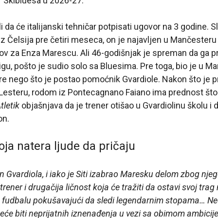
r Skibluesa u 2026-27.
 da će italijanski tehničar potpisati ugovor na 3 godine. 
z Čelsija pre četiri meseca, on je najavljen u Mančester
zazov za Enza Marescu. Ali 46-godišnjak je spreman da ga
gu, pošto je sudio solo sa Bluesima. Pre toga, bio je u Ma
pre nego što je postao pomoćnik Gvardiole. Nakon što je
 Lesteru, rodom iz Pontecagnano Faiano ima prednost št
tletik
objašnjava da je trener otišao u Gvardiolinu školu i da
on.
 koja natera ljude da pričaju
 Gvardiola, i iako je Siti izabrao Maresku delom zbog njego
je trener i drugačija ličnost koja će tražiti da ostavi svoj 
fudbalu pokušavajući da sledi legendarnim stopama… Neće
eće biti neprijatnih iznenađenja u vezi sa obimom ambicije