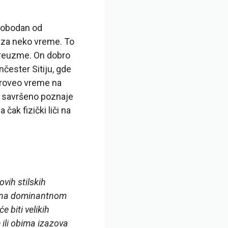
Slobodan od
u za neko vreme. To
 preuzme. On dobro
nčester Sitiju, gde
 proveo vreme na
o savršeno poznaje
 čak fizički liči na
vih stilskih
trag na dominantnom
 biti velikih
 ili obima izazova