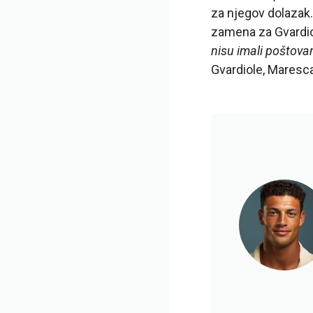
za njegov dolazak.
zamena za Gvardio
nisu imali poštovan
Gvardiole, Maresca