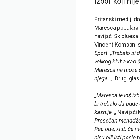
Izbor koji nij
Britanski mediji d
Maresca popularan
navijači Skibluesa
Vincent Kompani su 
Sport
.
„Trebalo bi 
velikog kluba kao š
Maresca ne može da
njega. „
. Drugi gla
„Maresca je loš iz
bi trebalo da bude 
kasnije. „
Navijači 
Prosečan menadžer 
Pep ode, klub će m
nisu bili isti posle 