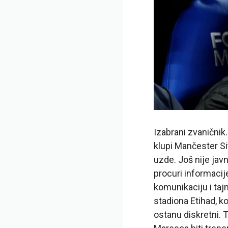
Izabrani zvaničnik
klupi Mančester Si
uzde. Još nije jav
procuri informacije
komunikaciju i taj
stadiona Etihad, ko
ostanu diskretni. 