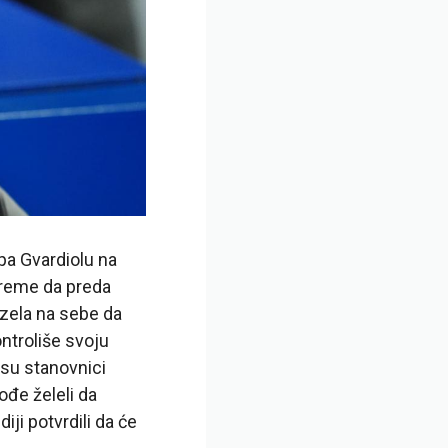
pa Gvardiolu na
 vreme da preda
uzela na sebe da
ontroliše svoju
 su stanovnici
ođe želeli da
ji potvrdili da će