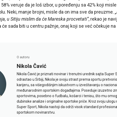
 58% veruje da je loš izbor, u poređenju sa 42% koji misle 
lu. Neki, manje brojni, misle da on ima sve da preuzme.
„
ja, u Sitiju mislim da će Mareska procvetati“
, rekao je navi
 će sada biti u centru pažnje, onaj koji se već očekuje na
O autoru
Nikola Čavić
Nikola Čavić je priznati novinar i trenutni urednik sajta Super 
odrastao u Srbiji, Nikola je svoju strast prema sportu pretvor
karijeru, sa višegodišnjim iskustvom u izveštavanju o naciona
međunarodnim sportskim događajima. Poseduje izuzetno znan
sportovima, posebno o fudbalu, košarci i tenisu, što mu omo
dubinske analize i originalne sportske priče. Kroz svoju ulogu 
Super Sport, Nikola nastoji da održi visok standard profesional
sportskom novinarstvu.