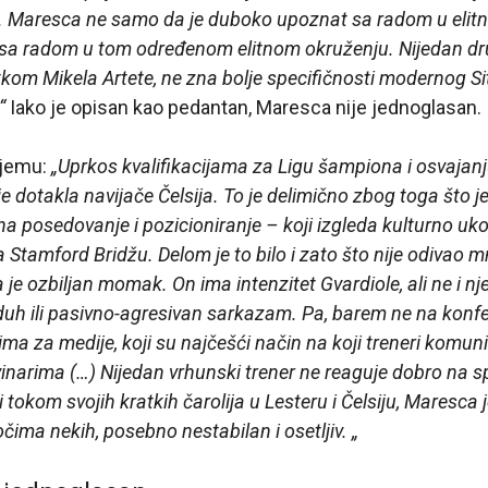
m. Maresca ne samo da je duboko upoznat sa radom u elit
sa radom u tom određenom elitnom okruženju. Nijedan drug
om Mikela Artete, ne zna bolje specifičnosti modernog Siti
“
Iako je opisan kao pedantan, Maresca nije jednoglasan.
njemu:
„Uprkos kvalifikacijama za Ligu šampiona i osvajanju
 dotakla navijače Čelsija. To je delimično zbog toga što je
a posedovanje i pozicioniranje – koji izgleda kulturno ukor
 Stamford Bridžu. Delom je to bilo i zato što nije odivao 
je ozbiljan momak. On ima intenzitet Gvardiole, ali ne i nj
uh ili pasivno-agresivan sarkazam. Pa, barem ne na konf
uima za medije, koji su najčešći način na koji treneri komuni
inarima (…) Nijedan vrhunski trener ne reaguje dobro na spol
i tokom svojih kratkih čarolija u Lesteru i Čelsiju, Maresca 
 očima nekih, posebno nestabilan i osetljiv. „