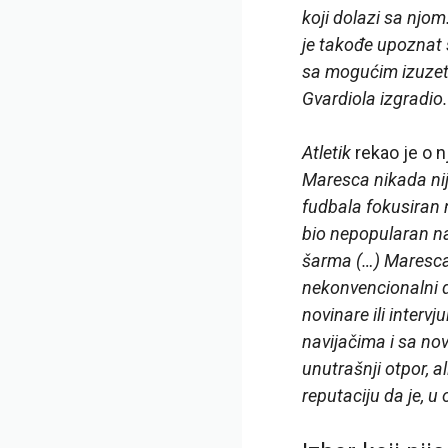
koji dolazi sa njo
je takođe upoznat 
sa mogućim izuzetk
Gvardiola izgradio.
Atletik
rekao je o 
Maresca nikada nije
fudbala fokusiran n
bio nepopularan na
šarma (…) Maresca 
nekonvencionalni d
novinare ili intervj
navijačima i sa nov
unutrašnji otpor, al
reputaciju da je, u