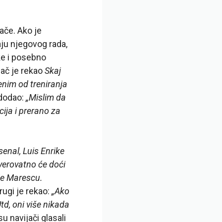
ače. Ako je
ju njegovog rada,
ke i posebno
jač je rekao
Skaj
nim od treniranja
 dodao:
„Mislim da
ija i prerano za
enal, Luis Enrike
 verovatno će doći
ije Marescu.
ugi je rekao:
„Ako
td, oni više nikada
u navijači glasali