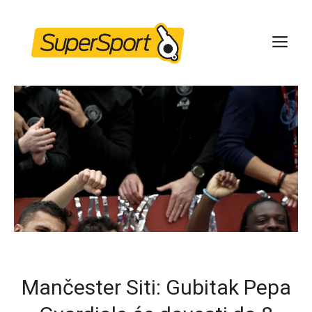
Skip
to
ME
content
Mančester Siti: Gubitak Pepa