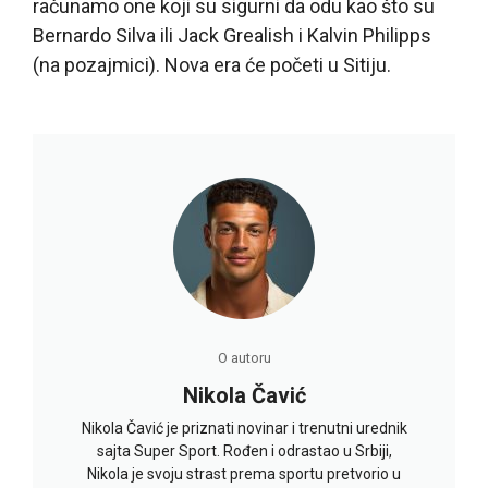
računamo one koji su sigurni da odu kao što su
Bernardo Silva ili Jack Grealish i Kalvin Philipps
(na pozajmici). Nova era će početi u Sitiju.
O autoru
Nikola Čavić
Nikola Čavić je priznati novinar i trenutni urednik
sajta Super Sport. Rođen i odrastao u Srbiji,
Nikola je svoju strast prema sportu pretvorio u