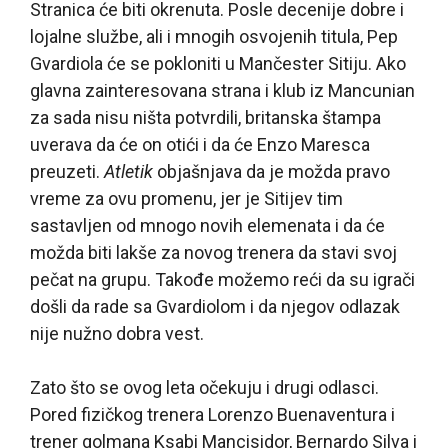
Stranica će biti okrenuta. Posle decenije dobre i
lojalne službe, ali i mnogih osvojenih titula, Pep
Gvardiola će se pokloniti u Mančester Sitiju. Ako
glavna zainteresovana strana i klub iz Mancunian
za sada nisu ništa potvrdili, britanska štampa
uverava da će on otići i da će Enzo Maresca
preuzeti.
Atletik
objašnjava da je možda pravo
vreme za ovu promenu, jer je Sitijev tim
sastavljen od mnogo novih elemenata i da će
možda biti lakše za novog trenera da stavi svoj
pečat na grupu. Takođe možemo reći da su igrači
došli da rade sa Gvardiolom i da njegov odlazak
nije nužno dobra vest.
Zato što se ovog leta očekuju i drugi odlasci.
Pored fizičkog trenera Lorenzo Buenaventura i
trener golmana Ksabi Mancisidor, Bernardo Silva i