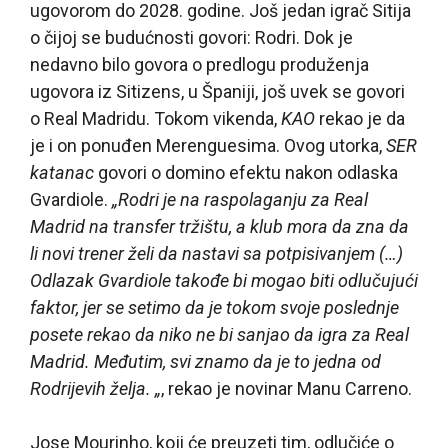
ugovorom do 2028. godine. Još jedan igrač Sitija
o čijoj se budućnosti govori: Rodri. Dok je
nedavno bilo govora o predlogu produženja
ugovora iz Sitizens, u Španiji, još uvek se govori
o Real Madridu. Tokom vikenda,
KAO
rekao je da
je i on ponuđen Merenguesima. Ovog utorka,
SER
katanac
govori o domino efektu nakon odlaska
Gvardiole.
„Rodri je na raspolaganju za Real
Madrid na transfer tržištu, a klub mora da zna da
li novi trener želi da nastavi sa potpisivanjem (…)
Odlazak Gvardiole takođe bi mogao biti odlučujući
faktor, jer se setimo da je tokom svoje poslednje
posete rekao da niko ne bi sanjao da igra za Real
Madrid. Međutim, svi znamo da je to jedna od
Rodrijevih želja. „
, rekao je novinar Manu Carreno.
Jose Mourinho, koji će preuzeti tim, odlučiće o