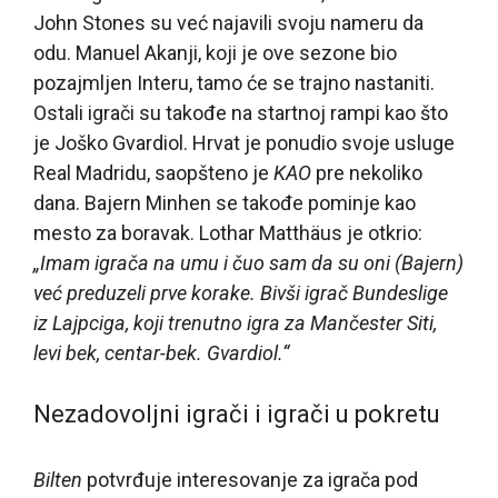
John Stones su već najavili svoju nameru da
odu. Manuel Akanji, koji je ove sezone bio
pozajmljen Interu, tamo će se trajno nastaniti.
Ostali igrači su takođe na startnoj rampi kao što
je Joško Gvardiol. Hrvat je ponudio svoje usluge
Real Madridu, saopšteno je
KAO
pre nekoliko
dana. Bajern Minhen se takođe pominje kao
mesto za boravak. Lothar Matthäus je otkrio:
„Imam igrača na umu i čuo sam da su oni (Bajern)
već preduzeli prve korake. Bivši igrač Bundeslige
iz Lajpciga, koji trenutno igra za Mančester Siti,
levi bek, centar-bek. Gvardiol.“
Nezadovoljni igrači i igrači u pokretu
Bilten
potvrđuje interesovanje za igrača pod