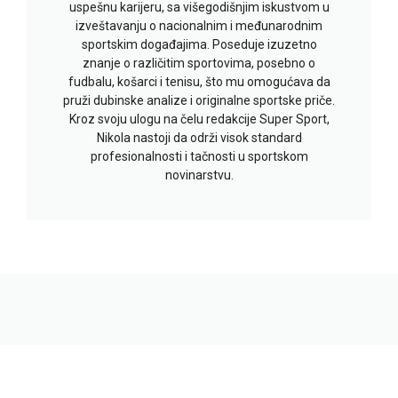
uspešnu karijeru, sa višegodišnjim iskustvom u
izveštavanju o nacionalnim i međunarodnim
sportskim događajima. Poseduje izuzetno
znanje o različitim sportovima, posebno o
fudbalu, košarci i tenisu, što mu omogućava da
pruži dubinske analize i originalne sportske priče.
Kroz svoju ulogu na čelu redakcije Super Sport,
Nikola nastoji da održi visok standard
profesionalnosti i tačnosti u sportskom
novinarstvu.