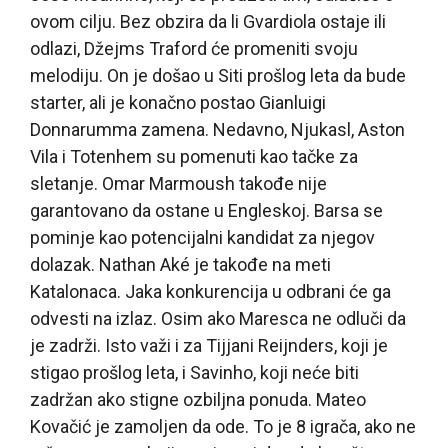
ovom cilju. Bez obzira da li Gvardiola ostaje ili
odlazi, Džejms Traford će promeniti svoju
melodiju. On je došao u Siti prošlog leta da bude
starter, ali je konačno postao Gianluigi
Donnarumma zamena. Nedavno, Njukasl, Aston
Vila i Totenhem su pomenuti kao tačke za
sletanje. Omar Marmoush takođe nije
garantovano da ostane u Engleskoj. Barsa se
pominje kao potencijalni kandidat za njegov
dolazak. Nathan Aké je takođe na meti
Katalonaca. Jaka konkurencija u odbrani će ga
odvesti na izlaz. Osim ako Maresca ne odluči da
je zadrži. Isto važi i za Tijjani Reijnders, koji je
stigao prošlog leta, i Savinho, koji neće biti
zadržan ako stigne ozbiljna ponuda. Mateo
Kovačić je zamoljen da ode. To je 8 igrača, ako ne