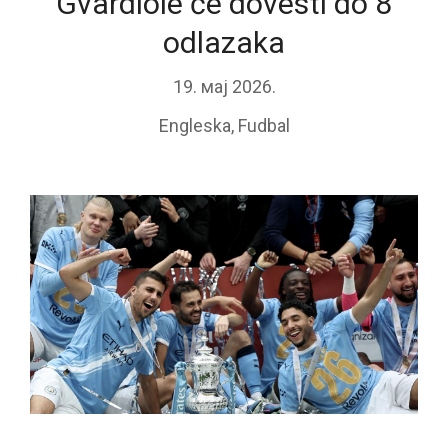
Gvardiole će dovesti do 8
odlazaka
19. мај 2026.
Engleska
,
Fudbal