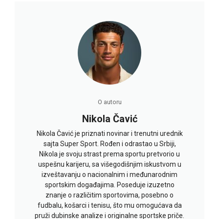
O autoru
Nikola Čavić
Nikola Čavić je priznati novinar i trenutni urednik
sajta Super Sport. Rođen i odrastao u Srbiji,
Nikola je svoju strast prema sportu pretvorio u
uspešnu karijeru, sa višegodišnjim iskustvom u
izveštavanju o nacionalnim i međunarodnim
sportskim događajima. Poseduje izuzetno
znanje o različitim sportovima, posebno o
fudbalu, košarci i tenisu, što mu omogućava da
pruži dubinske analize i originalne sportske priče.