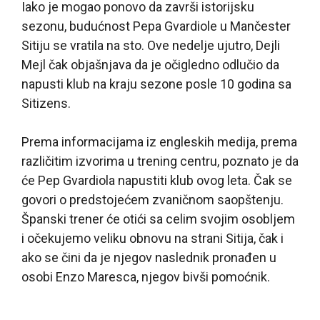
Iako je mogao ponovo da završi istorijsku
sezonu, budućnost Pepa Gvardiole u Mančester
Sitiju se vratila na sto. Ove nedelje ujutro, Dejli
Mejl čak objašnjava da je očigledno odlučio da
napusti klub na kraju sezone posle 10 godina sa
Sitizens.
Prema informacijama iz engleskih medija, prema
različitim izvorima u trening centru, poznato je da
će Pep Gvardiola napustiti klub ovog leta. Čak se
govori o predstojećem zvaničnom saopštenju.
Španski trener će otići sa celim svojim osobljem
i očekujemo veliku obnovu na strani Sitija, čak i
ako se čini da je njegov naslednik pronađen u
osobi Enzo Maresca, njegov bivši pomoćnik.