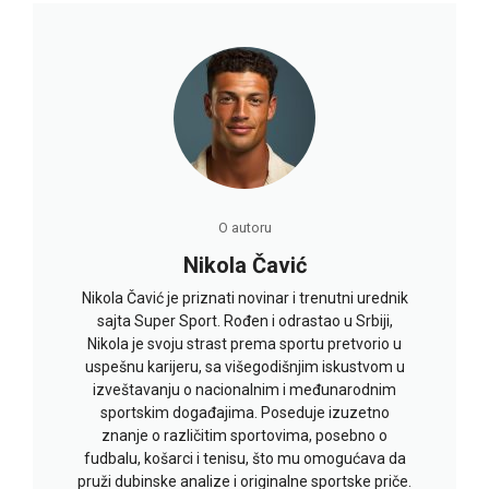
O autoru
Nikola Čavić
Nikola Čavić je priznati novinar i trenutni urednik
sajta Super Sport. Rođen i odrastao u Srbiji,
Nikola je svoju strast prema sportu pretvorio u
uspešnu karijeru, sa višegodišnjim iskustvom u
izveštavanju o nacionalnim i međunarodnim
sportskim događajima. Poseduje izuzetno
znanje o različitim sportovima, posebno o
fudbalu, košarci i tenisu, što mu omogućava da
pruži dubinske analize i originalne sportske priče.