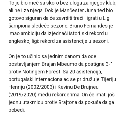
To je bio meč sa skoro bez uloga za njegov klub,
ali ne i za njega. Dok je Mančester Junajted bio
gotovo siguran da će završiti treći i igrati u Ligi
šampiona sledeće sezone, Bruno Fernandes je
imao ambiciju da izjednači istorijski rekord u
engleskoj ligi: rekord za asistencije u sezoni.
On je to učinio sa jednim danom da ode
postavljanjem Brajan Mbeumo da postigne 3-1
protiv Notingem Forest. Sa 20 asistencija,
portugalski internacionalac se pridružuje Tijeriju
Henriju (2002/2003) i Kevinu De Brujneu
(2019/2020) među rekorderima. On će imati još
jednu utakmicu protiv Brajtona da pokuša da ga
pobedi.