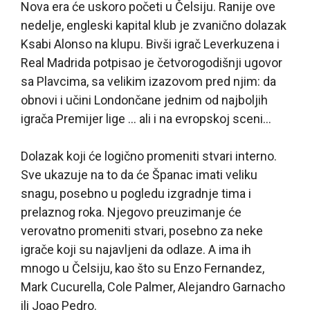
Nova era će uskoro početi u Čelsiju. Ranije ove
nedelje, engleski kapital klub je zvanično dolazak
Ksabi Alonso na klupu. Bivši igrač Leverkuzena i
Real Madrida potpisao je četvorogodišnji ugovor
sa Plavcima, sa velikim izazovom pred njim: da
obnovi i učini Londončane jednim od najboljih
igrača Premijer lige … ali i na evropskoj sceni…
Dolazak koji će logično promeniti stvari interno.
Sve ukazuje na to da će Španac imati veliku
snagu, posebno u pogledu izgradnje tima i
prelaznog roka. Njegovo preuzimanje će
verovatno promeniti stvari, posebno za neke
igrače koji su najavljeni da odlaze. A ima ih
mnogo u Čelsiju, kao što su Enzo Fernandez,
Mark Cucurella, Cole Palmer, Alejandro Garnacho
ili Joao Pedro.