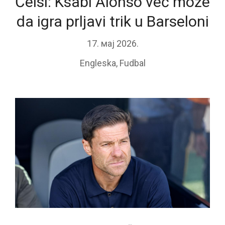
Čelsi: Ksabi Alonso već može
da igra prljavi trik u Barseloni
17. мај 2026.
Engleska
,
Fudbal