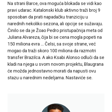
Na strani Barce, ova moguća blokada se vidi kao
pravi udarac. Katalonski klub aktivno traži broj 9
sposoban da prati napadačku tranziciju u
narednih nekoliko sezona, ali opcije se sužavaju.
Činilo se da je Žoao Pedro pristupačnija meta od
Juliana Alvareza, čija bi se cena mogla popeti na
150 miliona evra … Čelsi, sa svoje strane, već
mogao da traži skoro 100 miliona da razmotri
transfer Brazilca. A ako Ksabi Alonso odluči da se
kladi na njega u svom novom projektu, Blaugrana
će možda jednostavno morati da napusti ovu
stazu u narednim nedeljama. Nastaviće se.