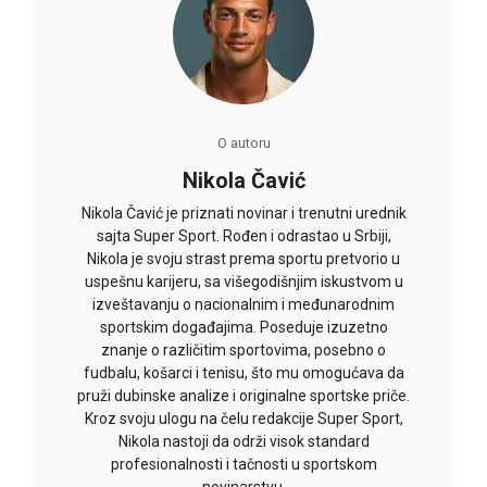
O autoru
Nikola Čavić
Nikola Čavić je priznati novinar i trenutni urednik
sajta Super Sport. Rođen i odrastao u Srbiji,
Nikola je svoju strast prema sportu pretvorio u
uspešnu karijeru, sa višegodišnjim iskustvom u
izveštavanju o nacionalnim i međunarodnim
sportskim događajima. Poseduje izuzetno
znanje o različitim sportovima, posebno o
fudbalu, košarci i tenisu, što mu omogućava da
pruži dubinske analize i originalne sportske priče.
Kroz svoju ulogu na čelu redakcije Super Sport,
Nikola nastoji da održi visok standard
profesionalnosti i tačnosti u sportskom
novinarstvu.