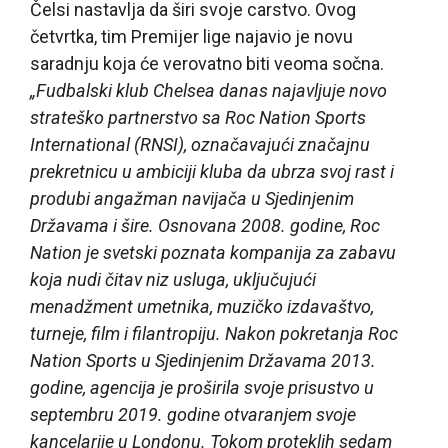
Čelsi nastavlja da širi svoje carstvo. Ovog
četvrtka, tim Premijer lige najavio je novu
saradnju koja će verovatno biti veoma sočna.
„Fudbalski klub Chelsea danas najavljuje novo
strateško partnerstvo sa Roc Nation Sports
International (RNSI), označavajući značajnu
prekretnicu u ambiciji kluba da ubrza svoj rast i
produbi angažman navijača u Sjedinjenim
Državama i šire. Osnovana 2008. godine, Roc
Nation je svetski poznata kompanija za zabavu
koja nudi čitav niz usluga, uključujući
menadžment umetnika, muzičko izdavaštvo,
turneje, film i filantropiju. Nakon pokretanja Roc
Nation Sports u Sjedinjenim Državama 2013.
godine, agencija je proširila svoje prisustvo u
septembru 2019. godine otvaranjem svoje
kancelarije u Londonu. Tokom proteklih sedam