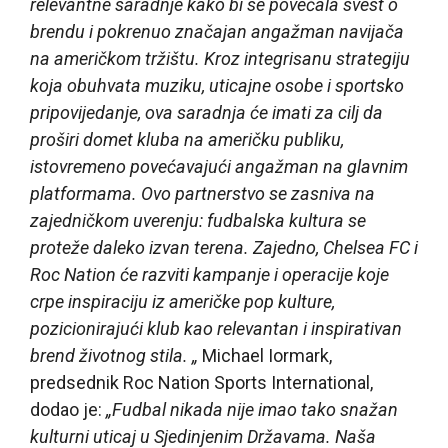
relevantne saradnje kako bi se povećala svest o
brendu i pokrenuo značajan angažman navijača
na američkom tržištu. Kroz integrisanu strategiju
koja obuhvata muziku, uticajne osobe i sportsko
pripovijedanje, ova saradnja će imati za cilj da
proširi domet kluba na američku publiku,
istovremeno povećavajući angažman na glavnim
platformama. Ovo partnerstvo se zasniva na
zajedničkom uverenju: fudbalska kultura se
proteže daleko izvan terena. Zajedno, Chelsea FC i
Roc Nation će razviti kampanje i operacije koje
crpe inspiraciju iz američke pop kulture,
pozicionirajući klub kao relevantan i inspirativan
brend životnog stila. „
Michael Iormark,
predsednik Roc Nation Sports International,
dodao je:
„Fudbal nikada nije imao tako snažan
kulturni uticaj u Sjedinjenim Državama. Naša