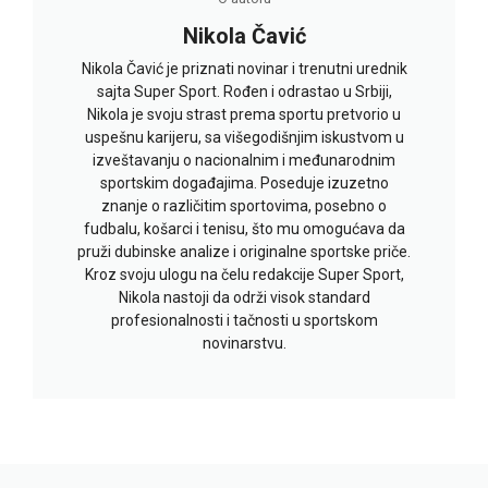
Nikola Čavić
Nikola Čavić je priznati novinar i trenutni urednik
sajta Super Sport. Rođen i odrastao u Srbiji,
Nikola je svoju strast prema sportu pretvorio u
uspešnu karijeru, sa višegodišnjim iskustvom u
izveštavanju o nacionalnim i međunarodnim
sportskim događajima. Poseduje izuzetno
znanje o različitim sportovima, posebno o
fudbalu, košarci i tenisu, što mu omogućava da
pruži dubinske analize i originalne sportske priče.
Kroz svoju ulogu na čelu redakcije Super Sport,
Nikola nastoji da održi visok standard
profesionalnosti i tačnosti u sportskom
novinarstvu.