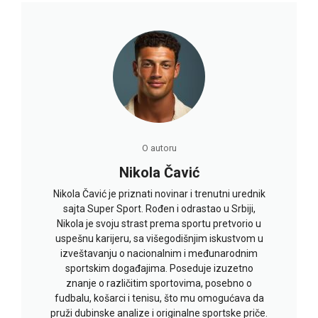
O autoru
Nikola Čavić
Nikola Čavić je priznati novinar i trenutni urednik
sajta Super Sport. Rođen i odrastao u Srbiji,
Nikola je svoju strast prema sportu pretvorio u
uspešnu karijeru, sa višegodišnjim iskustvom u
izveštavanju o nacionalnim i međunarodnim
sportskim događajima. Poseduje izuzetno
znanje o različitim sportovima, posebno o
fudbalu, košarci i tenisu, što mu omogućava da
pruži dubinske analize i originalne sportske priče.