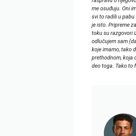
raspravu o njegovo
me osuđuju. Oni im
svi to radili u pab
je isto. Pripreme 
toku su razgovori i
odlučujem sam (da 
koje imamo, tako d
prethodnom, koja oč
deo toga. Tako to 