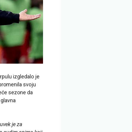
pulu izgledalo je
 promenila svoju
deće sezone da
 glavna
uvek je za