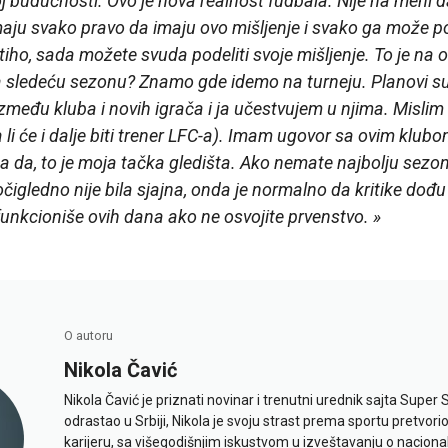
j budućnosti. Ovo je nova realnost fudbala. Nije na meni 
aju svako pravo da imaju ovo mišljenje i svako ga može pod
u tiho, sada možete svuda podeliti svoje mišljenje. To je na
za sledeću sezonu? Znamo gde idemo na turneju. Planovi su 
zmeđu kluba i novih igrača i ja učestvujem u njima. Mislim
li će i dalje biti trener LFC-a). Imam ugovor sa ovim klub
a da, to je moja tačka gledišta. Ako nemate najbolju sezo
igledno nije bila sjajna, onda je normalno da kritike dođu 
funkcioniše ovih dana ako ne osvojite prvenstvo. »
O autoru
Nikola Čavić
Nikola Čavić je priznati novinar i trenutni urednik sajta Super 
odrastao u Srbiji, Nikola je svoju strast prema sportu pretvor
karijeru, sa višegodišnjim iskustvom u izveštavanju o naciona