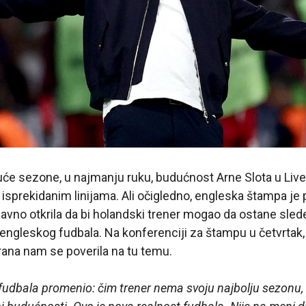
će sezone, u najmanju ruku, budućnost Arne Slota u Liver
 isprekidanim linijama. Ali očigledno, engleska štampa je
davno otkrila da bi holandski trener mogao da ostane sle
 engleskog fudbala. Na konferenciji za štampu u četvrtak,
rana nam se poverila na tu temu.
 fudbala promenio: čim trener nema svoju najbolju sezonu, 