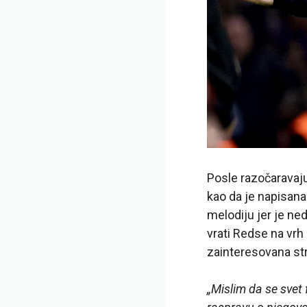
Posle razočaravaju
kao da je napisana
melodiju jer je ne
vrati Redse na vrh
zainteresovana st
„Mislim da se svet