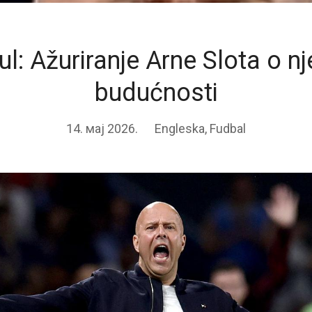
ul: Ažuriranje Arne Slota o n
budućnosti
14. мај 2026.
Engleska
,
Fudbal