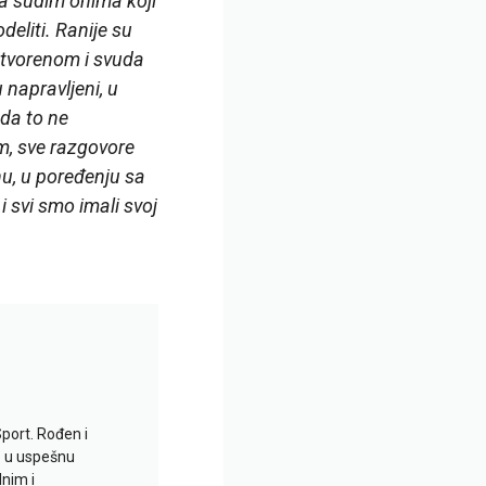
da sudim onima koji
eliti. Ranije su
 otvorenom i svuda
napravljeni, u
 da to ne
om, sve razgovore
nu, u poređenju sa
i svi smo imali svoj
Sport. Rođen i
io u uspešnu
lnim i