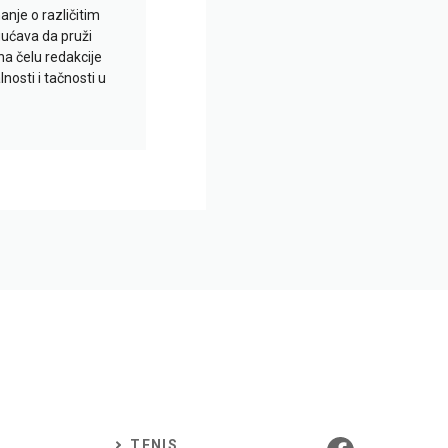
je o različitim
gućava da pruži
na čelu redakcije
nosti i tačnosti u
TENIS