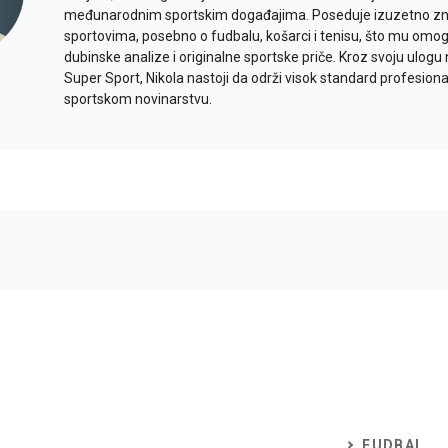
međunarodnim sportskim događajima. Poseduje izuzetno znan
sportovima, posebno o fudbalu, košarci i tenisu, što mu omo
dubinske analize i originalne sportske priče. Kroz svoju ulogu 
Super Sport, Nikola nastoji da održi visok standard profesional
sportskom novinarstvu.
FUDBAL