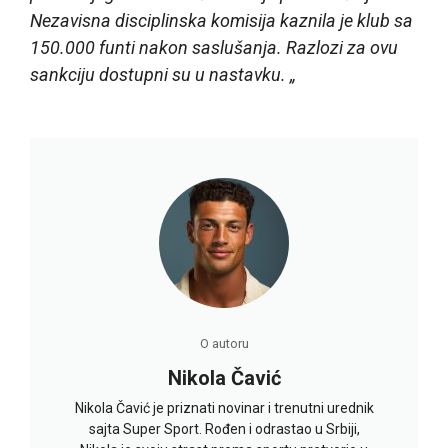
Nezavisna disciplinska komisija kaznila je klub sa
150.000 funti nakon saslušanja. Razlozi za ovu
sankciju dostupni su u nastavku. „
O autoru
Nikola Čavić
Nikola Čavić je priznati novinar i trenutni urednik
sajta Super Sport. Rođen i odrastao u Srbiji,