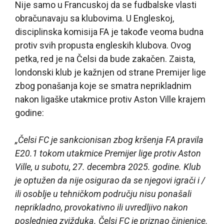
Nije samo u Francuskoj da se fudbalske vlasti
obračunavaju sa klubovima. U Engleskoj,
disciplinska komisija FA je takođe veoma budna
protiv svih propusta engleskih klubova. Ovog
petka, red je na Čelsi da bude zakačen. Zaista,
londonski klub je kažnjen od strane Premijer lige
zbog ponašanja koje se smatra neprikladnim
nakon ligaške utakmice protiv Aston Ville krajem
godine:
„Čelsi FC je sankcionisan zbog kršenja FA pravila
E20.1 tokom utakmice Premijer lige protiv Aston
Ville, u subotu, 27. decembra 2025. godine. Klub
je optužen da nije osigurao da se njegovi igrači i /
ili osoblje u tehničkom području nisu ponašali
neprikladno, provokativno ili uvredljivo nakon
poslednjeg zvižduka. Čelsi FC je priznao činjenice.