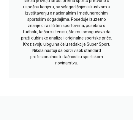
Nikola je svoju strast prema sportu pretvorio u
uspešnu karijeru, sa višegodišnjim iskustvom u
izveštavanju o nacionalnim i međunarodnim
sportskim događajima. Poseduje izuzetno
znanje o različitim sportovima, posebno o
fudbalu, košarci i tenisu, što mu omogućava da
pruži dubinske analize i originalne sportske priče.
Kroz svoju ulogu na čelu redakcije Super Sport,
Nikola nastoji da održi visok standard
profesionalnosti i tačnosti u sportskom
novinarstvu.