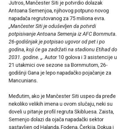
Jutros, Mančester Siti je potvrdio dolazak
Antoana Semenjoa, njihovog potpuno novog
napadača regrutovanog za 75 miliona evra.
„Mančester Siti je oduševljen da potvrdi
potpisivanje Antoana Semenja iz AFC Bornmuta.
26-godišnjak je potpisao ugovor od pet i po
godina, koji će ga zadržati na stadionu Etihad do
2031. godine. „
. Autor 10 golova i 3 asistencije u
21 utakmici ove sezone sa Bornmutom, 26-
godišnji Gana je lepo napadačko pojačanje za
Mancunians.
Međutim, ako je Mančester Siti uspeo da pređe
nekoliko velikih imena u ovom slučaju, neki su
doveli u pitanje profil regruta Skibluesa. Zaista,
Semenjo dolazi da ojača napadački sektor
sastavljen od Halanda, Fodena, Čerkija, Dokua i