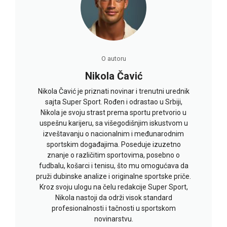
O autoru
Nikola Čavić
Nikola Čavić je priznati novinar i trenutni urednik
sajta Super Sport. Rođen i odrastao u Srbiji,
Nikola je svoju strast prema sportu pretvorio u
uspešnu karijeru, sa višegodišnjim iskustvom u
izveštavanju o nacionalnim i međunarodnim
sportskim događajima. Poseduje izuzetno
znanje o različitim sportovima, posebno o
fudbalu, košarci i tenisu, što mu omogućava da
pruži dubinske analize i originalne sportske priče.
Kroz svoju ulogu na čelu redakcije Super Sport,
Nikola nastoji da održi visok standard
profesionalnosti i tačnosti u sportskom
novinarstvu.