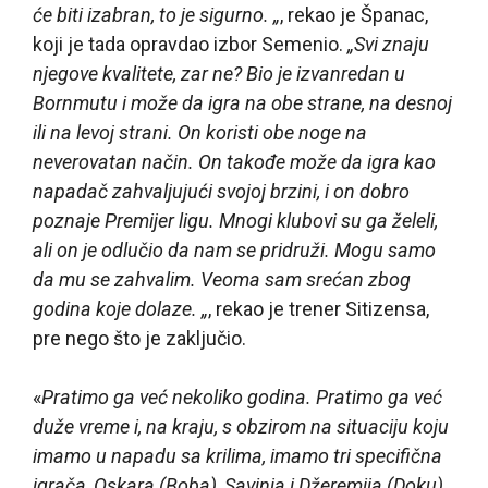
će biti izabran, to je sigurno. „
, rekao je Španac,
koji je tada opravdao izbor Semenio.
„Svi znaju
njegove kvalitete, zar ne? Bio je izvanredan u
Bornmutu i može da igra na obe strane, na desnoj
ili na levoj strani. On koristi obe noge na
neverovatan način. On takođe može da igra kao
napadač zahvaljujući svojoj brzini, i on dobro
poznaje Premijer ligu. Mnogi klubovi su ga želeli,
ali on je odlučio da nam se pridruži. Mogu samo
da mu se zahvalim. Veoma sam srećan zbog
godina koje dolaze. „
, rekao je trener Sitizensa,
pre nego što je zaključio.
«
Pratimo ga već nekoliko godina. Pratimo ga već
duže vreme i, na kraju, s obzirom na situaciju koju
imamo u napadu sa krilima, imamo tri specifična
igrača, Oskara (Boba), Savinja i Džeremija (Doku),