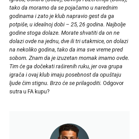
tako da moramo da se pojačamo u narednim
godinama i zato je klub napravio gest da ga
potpiše, u idealnoj dobi – 25, 26 godina. Najbolje
godine stoga dolaze. Morate shvatiti da on ne
dolazi ovde na jednu, dve ili tri utakmice, on dolazi
na nekoliko godina, tako da ima sve vreme pred
sobom. Znam da je izuzetan momak imamo ovde.
Tim će ga dočekati raširenih ruku, jer ova grupa
igrača i ovaj klub imaju posebnost da opuštaju
ljude čim stignu. Brzo će se prilagoditi.
Odgovor
sutra u FA kupu?