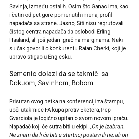
Savinja, između ostalih. Osim što Ganac ima, kao
i četiri od pet gore pomenutih imena, profil
napadača sa strane. Jasno, Siti nisu regrutovali
čistog centra napadača da oslobodi Erling
Haaland, ali još jedan igrač na marginama. Neki
su čak govorili o konkurentu Raian Cherki, koji je
upravo stigao u Englesku.
Semenio dolazi da se takmiči sa
Dokuom, Savinhom, Bobom
Prisutan ovog petka na konferenciji za štampu,
uoči utakmice FA kupa protiv Eketera, Pep
Gvardiola je logično upitan o svom novom igraču.
Napadač koji će sutra biti u ekipi.
„On je izabran.
Ne znam da li će biti u startnoj postavi ili ne, ali on