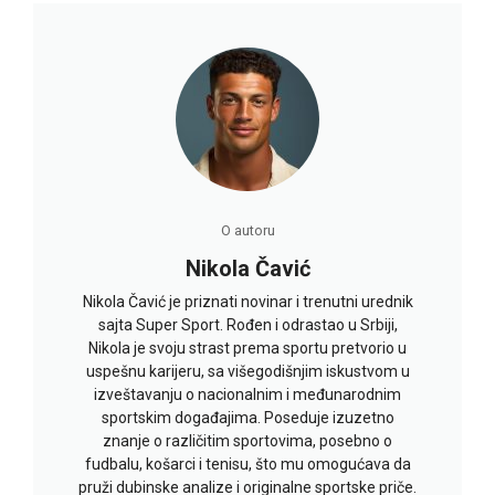
O autoru
Nikola Čavić
Nikola Čavić je priznati novinar i trenutni urednik
sajta Super Sport. Rođen i odrastao u Srbiji,
Nikola je svoju strast prema sportu pretvorio u
uspešnu karijeru, sa višegodišnjim iskustvom u
izveštavanju o nacionalnim i međunarodnim
sportskim događajima. Poseduje izuzetno
znanje o različitim sportovima, posebno o
fudbalu, košarci i tenisu, što mu omogućava da
pruži dubinske analize i originalne sportske priče.