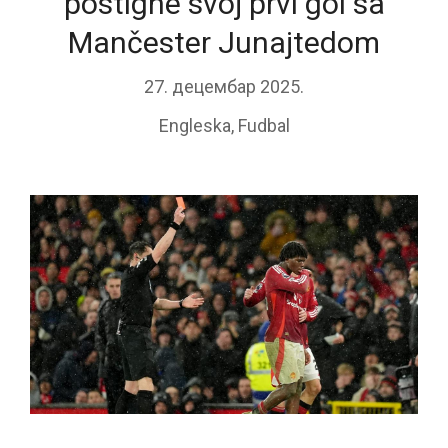
postigne svoj prvi gol sa
Mančester Junajtedom
27. децембар 2025.
Engleska
,
Fudbal