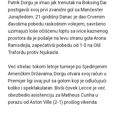
Patrik Dorgu je imao jak trenutak na Boksing Dai
postigavši svoj prvi zvanični gol sa Mančester
Junajtedom. 21-godišnji Danac je dao Crvenim
đavolima pobedu raskošnim volejem, savršeno
uzimajući loše očišćenu loptu sa ivice kaznenog
prostora da je pošalje na levu stranu gola Arona
Ramsdejla, zapečativši pobedu od 1-0 na Old
Trafordu protiv Njukasla.
Već strelac tokom letnje turneje po Sjedinjenim
Američkim Državama, Dorgu otvara svoj račun u
Premijer ligi ovaj put sa golom koji je odlučujući
koliko i spektakularan. Bivši čovek Lecce je već
obezbedio asistenciju za Matheus Cunha u
porazu od Aston Ville (2-1) prošlog vikenda.