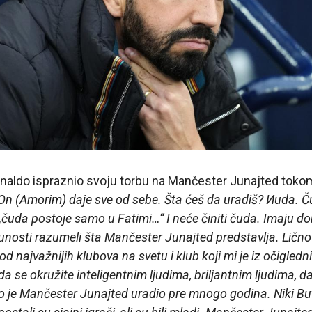
onaldo ispraznio svoju torbu na Mančester Junajted toko
On (Amorim) daje sve od sebe. Šta ćeš da uradiš? Иuda.
čuda postoje samo u Fatimi…“ I neće činiti čuda. Imaju dobr
punosti razumeli šta Mančester Junajted predstavlja. Lič
 od najvažnijih klubova na svetu i klub koji mi je iz očigledn
a se okružite inteligentnim ljudima, briljantnim ljudima, da
o je Mančester Junajted uradio pre mnogo godina. Niki But,