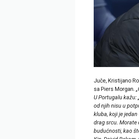
Juče, Kristijano R
sa Piers Morgan.
„
U Portugalu kažu: „
od njih nisu u pot
kluba, koji je jedan
drag srcu. Morate d
budućnosti, kao št