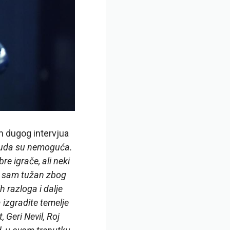
m dugog intervjua
 Čuda su nemoguća.
e igrače, ali neki
no sam tužan zbog
ih razloga i dalje
 izgradite temelje
 Geri Nevil, Roj