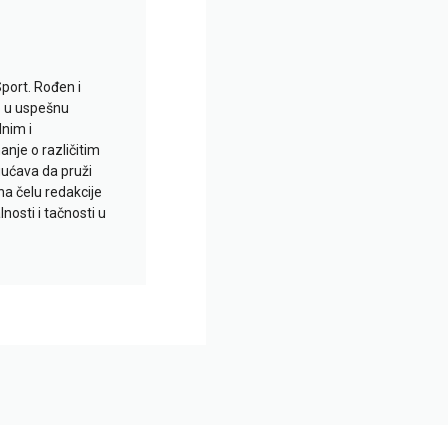
Sport. Rođen i
io u uspešnu
lnim i
je o različitim
gućava da pruži
na čelu redakcije
nosti i tačnosti u