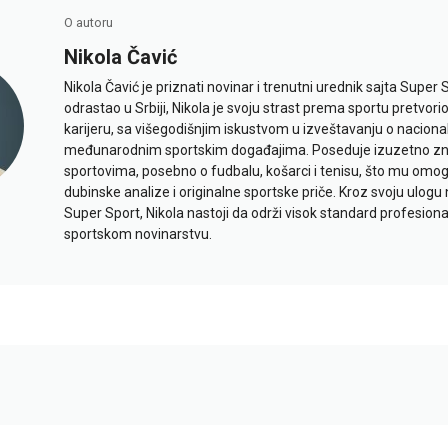
O autoru
Nikola Čavić
Nikola Čavić je priznati novinar i trenutni urednik sajta Super 
odrastao u Srbiji, Nikola je svoju strast prema sportu pretvor
karijeru, sa višegodišnjim iskustvom u izveštavanju o naciona
međunarodnim sportskim događajima. Poseduje izuzetno znan
sportovima, posebno o fudbalu, košarci i tenisu, što mu omo
dubinske analize i originalne sportske priče. Kroz svoju ulogu 
Super Sport, Nikola nastoji da održi visok standard profesional
sportskom novinarstvu.