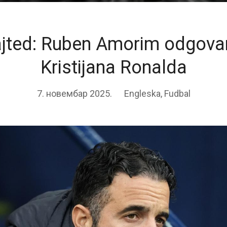
jted: Ruben Amorim odgova
Kristijana Ronalda
7. новембар 2025.
Engleska
,
Fudbal