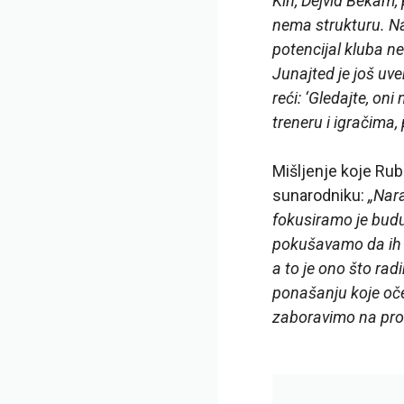
Kin, Dejvid Bekam, 
nema strukturu. Nad
potencijal kluba n
Junajted je još uve
reći: ‘Gledajte, on
treneru i igračima,
Mišljenje koje Rub
sunarodniku:
„Nara
fokusiramo je budu
pokušavamo da ih 
a to je ono što rad
ponašanju koje oče
zaboravimo na proš