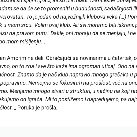
postali su sjajni igrači, ali su bili mladi. Mančester Junajt
am se da će se to promeniti u budućnosti, sadašnjosti ili 
everovatan. To je jedan od najvažnijih klubova veka (…) P
k u mom srcu. Volim ovaj klub. Ali svi moramo biti iskreni, 
i nisu na pravom putu.’ Dakle, oni moraju da se menjaju, i n
 po mom mišljenju. „
en Amorim ne deli. Obraćajući se novinarima u četvrtak, 
vno, on to zna i sve što kaže ima ogroman uticaj. Ono na 
ćnost. Znamo da je naš klub napravio mnogo grešaka u pr
popravimo. Nemojmo se fokusirati na prošlost, već na ono
imo. Menjamo mnogo stvari u strukturi, u načinu na koji rad
kujemo od igrača. Mi to postižemo i napredujemo, pa haj
lost. „
Poruka je prošla.