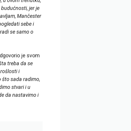
ed, u ovom trenutku,
budućnosti, jer je
onavljam, Mančester
pogledati sebe i
e radi se samo o
odgovorio je svom
šta treba da se
ošlosti i
 što sada radimo,
imo stvari i u
de da nastavimo i