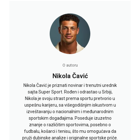
O autoru
Nikola Čavić
Nikola Čavić je priznati novinar i trenutni urednik
sajta Super Sport. Rođen i odrastao u Srbiji,
Nikola je svoju strast prema sportu pretvorio u
uspešnu karijeru, sa višegodišnjim iskustvom u
izveštavanju o nacionalnim i međunarodnim
sportskim događajima. Poseduje izuzetno
znanje o različitim sportovima, posebno o
fudbalu, košarci i tenisu, što mu omogućava da
pruži dubinske analize i originalne sportske priče.