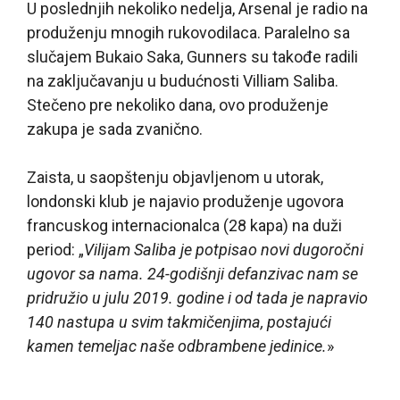
U poslednjih nekoliko nedelja, Arsenal je radio na
produženju mnogih rukovodilaca. Paralelno sa
slučajem Bukaio Saka, Gunners su takođe radili
na zaključavanju u budućnosti Villiam Saliba.
Stečeno pre nekoliko dana, ovo produženje
zakupa je sada zvanično.
Zaista, u saopštenju objavljenom u utorak,
londonski klub je najavio produženje ugovora
francuskog internacionalca (28 kapa) na duži
period: „
Vilijam Saliba je potpisao novi dugoročni
ugovor sa nama. 24-godišnji defanzivac nam se
pridružio u julu 2019. godine i od tada je napravio
140 nastupa u svim takmičenjima, postajući
kamen temeljac naše odbrambene jedinice.
»