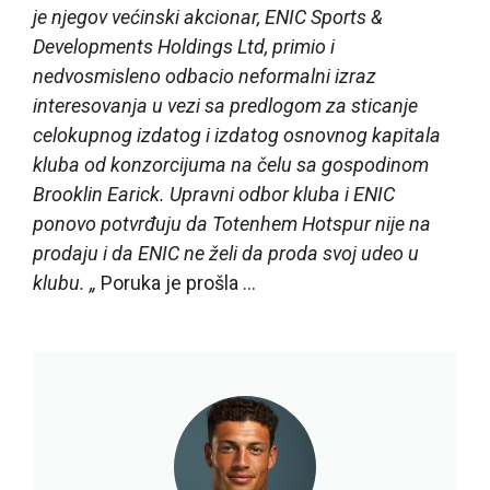
je njegov većinski akcionar, ENIC Sports &
Developments Holdings Ltd, primio i
nedvosmisleno odbacio neformalni izraz
interesovanja u vezi sa predlogom za sticanje
celokupnog izdatog i izdatog osnovnog kapitala
kluba od konzorcijuma na čelu sa gospodinom
Brooklin Earick. Upravni odbor kluba i ENIC
ponovo potvrđuju da Totenhem Hotspur nije na
prodaju i da ENIC ne želi da proda svoj udeo u
klubu. „
Poruka je prošla …