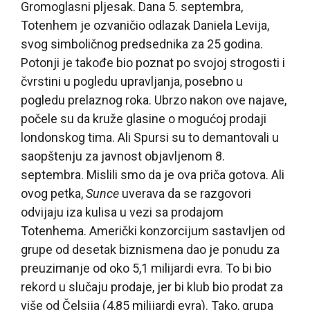
Gromoglasni pljesak. Dana 5. septembra,
Totenhem je ozvaničio odlazak Daniela Levija,
svog simboličnog predsednika za 25 godina.
Potonji je takođe bio poznat po svojoj strogosti i
čvrstini u pogledu upravljanja, posebno u
pogledu prelaznog roka. Ubrzo nakon ove najave,
počele su da kruže glasine o mogućoj prodaji
londonskog tima. Ali Spursi su to demantovali u
saopštenju za javnost objavljenom 8.
septembra. Mislili smo da je ova priča gotova. Ali
ovog petka,
Sunce
uverava da se razgovori
odvijaju iza kulisa u vezi sa prodajom
Totenhema. Američki konzorcijum sastavljen od
grupe od desetak biznismena dao je ponudu za
preuzimanje od oko 5,1 milijardi evra. To bi bio
rekord u slučaju prodaje, jer bi klub bio prodat za
više od Čelsija (4,85 milijardi evra). Tako, grupa