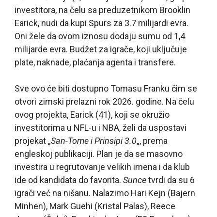
investitora, na čelu sa preduzetnikom Brooklin
Earick, nudi da kupi Spurs za 3.7 milijardi evra.
Oni žele da ovom iznosu dodaju sumu od 1,4
milijarde evra. Budžet za igrače, koji uključuje
plate, naknade, plaćanja agenta i transfere.
Sve ovo će biti dostupno Tomasu Franku čim se
otvori zimski prelazni rok 2026. godine. Na čelu
ovog projekta, Earick (41), koji se okružio
investitorima u NFL-u i NBA, želi da uspostavi
projekat „
San-Tome i Prinsipi 3.0
„, prema
engleskoj publikaciji. Plan je da se masovno
investira u regrutovanje velikih imena i da klub
ide od kandidata do favorita.
Sunce
tvrdi da su 6
igrači već na nišanu. Nalazimo Hari Kejn (Bajern
Minhen), Mark Guehi (Kristal Palas), Reece