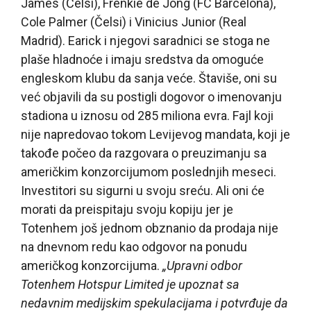
James (Čelsi), Frenkie de Jong (FC Barcelona),
Cole Palmer (Čelsi) i Vinicius Junior (Real
Madrid). Earick i njegovi saradnici se stoga ne
plaše hladnoće i imaju sredstva da omoguće
engleskom klubu da sanja veće. Štaviše, oni su
već objavili da su postigli dogovor o imenovanju
stadiona u iznosu od 285 miliona evra. Fajl koji
nije napredovao tokom Levijevog mandata, koji je
takođe počeo da razgovara o preuzimanju sa
američkim konzorcijumom poslednjih meseci.
Investitori su sigurni u svoju sreću. Ali oni će
morati da preispitaju svoju kopiju jer je
Totenhem još jednom obznanio da prodaja nije
na dnevnom redu kao odgovor na ponudu
američkog konzorcijuma.
„Upravni odbor
Totenhem Hotspur Limited je upoznat sa
nedavnim medijskim spekulacijama i potvrđuje da