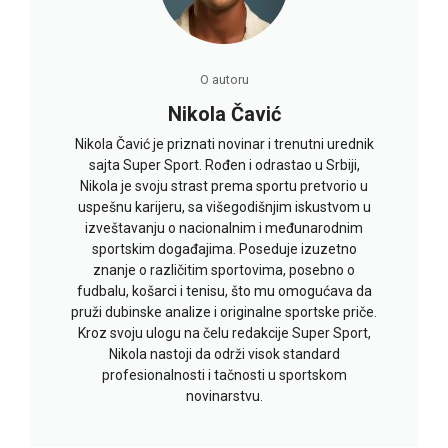
O autoru
Nikola Čavić
Nikola Čavić je priznati novinar i trenutni urednik
sajta Super Sport. Rođen i odrastao u Srbiji,
Nikola je svoju strast prema sportu pretvorio u
uspešnu karijeru, sa višegodišnjim iskustvom u
izveštavanju o nacionalnim i međunarodnim
sportskim događajima. Poseduje izuzetno
znanje o različitim sportovima, posebno o
fudbalu, košarci i tenisu, što mu omogućava da
pruži dubinske analize i originalne sportske priče.
Kroz svoju ulogu na čelu redakcije Super Sport,
Nikola nastoji da održi visok standard
profesionalnosti i tačnosti u sportskom
novinarstvu.