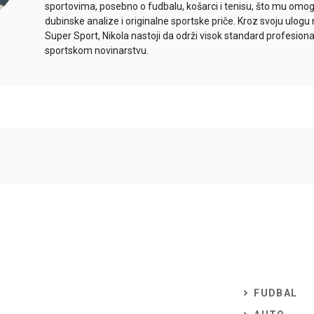
sportovima, posebno o fudbalu, košarci i tenisu, što mu omo
dubinske analize i originalne sportske priče. Kroz svoju ulogu 
Super Sport, Nikola nastoji da održi visok standard profesional
sportskom novinarstvu.
FUDBAL