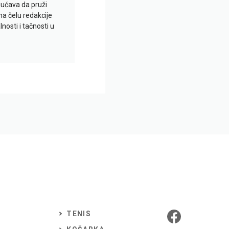
gućava da pruži
na čelu redakcije
nosti i tačnosti u
TENIS