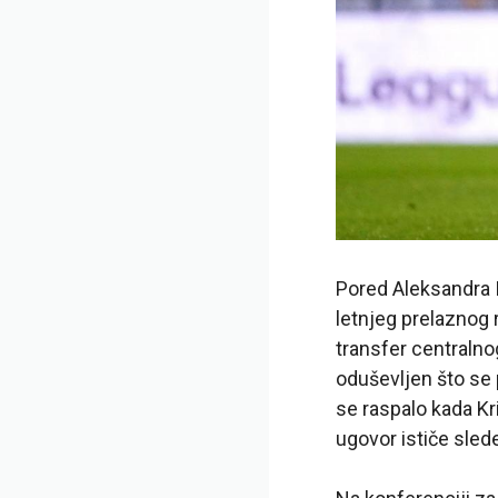
Pored Aleksandra Is
letnjeg prelaznog 
transfer centralno
oduševljen što se 
se raspalo kada Kr
ugovor ističe slede