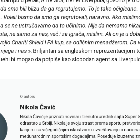
štampu u petak, Arne Slot, trener Liverpula, govorio je o o
da smo bili blizu da ga regrutujemo. To je tako očigledno. 
. Voleli bismo da smo ga regrutovali, naravno. Ako misl
a se ne ustručavamo da to učinimo. Nije da nemamo nikakv
ota, ne samo za nas, već i za igrača, mislim. Ali on je u dobr
vojio Chariti Shield i FA kup, sa odličnim menadžerom. Da 
njega i nas
». Briljantan sa engleskom reprezentacijom 
uehi bi mogao da potpiše kao slobodan agent sa Liverpul
O autoru
Nikola Čavić
Nikola Čavić je priznati novinar i trenutni urednik sajta Super 
odrastao u Srbiji, Nikola je svoju strast prema sportu pretvor
karijeru, sa višegodišnjim iskustvom u izveštavanju o naciona
međunarodnim sportskim događajima. Poseduje izuzetno znan