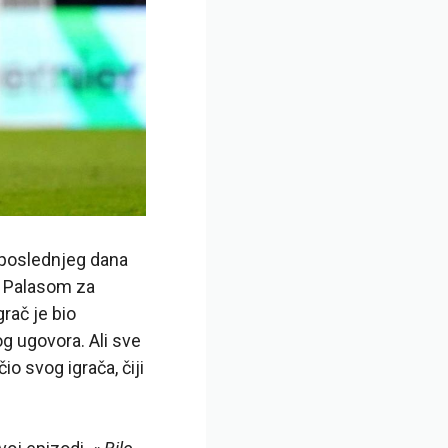
r poslednjeg dana
al Palasom za
rač je bio
g ugovora. Ali sve
o svog igrača, čiji