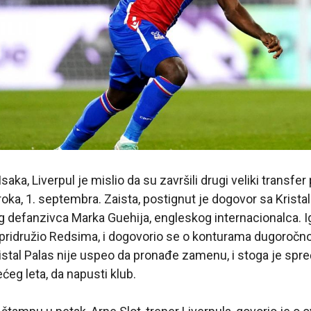
aka, Liverpul je mislio da su završili drugi veliki transfe
roka, 1. septembra. Zaista, postignut je dogovor sa Krist
g defanzivca Marka Guehija, engleskog internacionalca. Ig
pridružio Redsima, i dogovorio se o konturama dugoročno
istal Palas nije uspeo da pronađe zamenu, i stoga je spreči
ćeg leta, da napusti klub.