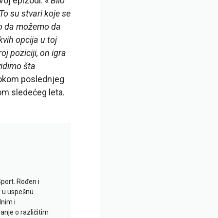
voj epizodi. «
Bilo
To su stvari koje se
imo da možemo da
ih opcija u toj
oj poziciji, on igra
vidimo šta
tokom poslednjeg
om sledećeg leta.
Sport. Rođen i
io u uspešnu
lnim i
je o različitim