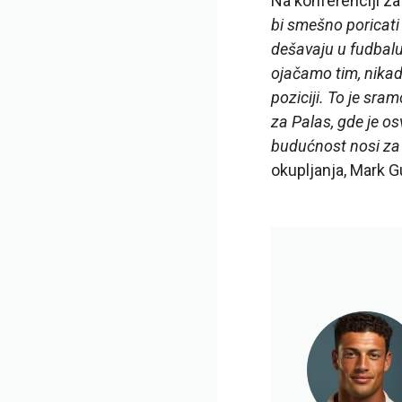
Na konferenciji za 
bi smešno poricati 
dešavaju u fudbalu
ojačamo tim, nikad
poziciji. To je sram
za Palas, gde je os
budućnost nosi za 
okupljanja, Mark G