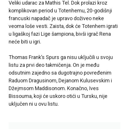
Veliki udarac za Mathis Tel. Dok prolazi kroz
komplikovan period u Totenhemu, 20-godišnji
francuski napadač je upravo doživeo neke
veoma loše vesti. Zaista, dok će Totenhem igrati
u ligaškoj fazi Lige šampiona, bivši igrač Rena
neće biti u igri.
Thomas Frank’s Spurs ga nisu uključili u svoju
listu za prvi deo takmičenja. On je među
odsutnim zajedno sa dugotrajno povređenim
Raduom Dragusinom, Dejanom Kulusevskim i
Džejmsom Maddisonom. Konačno, Ives
Bissouma, koji će uskoro otići u Tursku, nije
uključen ni u ovu listu.