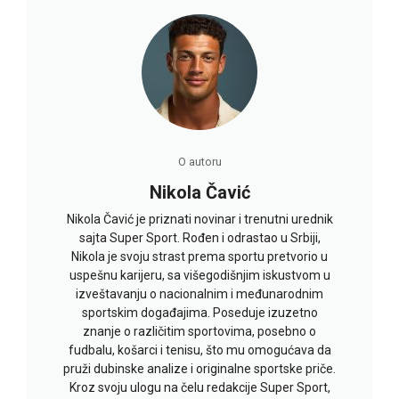
O autoru
Nikola Čavić
Nikola Čavić je priznati novinar i trenutni urednik
sajta Super Sport. Rođen i odrastao u Srbiji,
Nikola je svoju strast prema sportu pretvorio u
uspešnu karijeru, sa višegodišnjim iskustvom u
izveštavanju o nacionalnim i međunarodnim
sportskim događajima. Poseduje izuzetno
znanje o različitim sportovima, posebno o
fudbalu, košarci i tenisu, što mu omogućava da
pruži dubinske analize i originalne sportske priče.
Kroz svoju ulogu na čelu redakcije Super Sport,