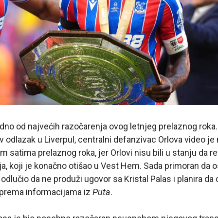
edno od najvećih razočarenja ovog letnjeg prelaznog roka. 
 odlazak u Liverpul, centralni defanzivac Orlova video je
 satima prelaznog roka, jer Orlovi nisu bili u stanju da r
a, koji je konačno otišao u Vest Hem. Sada primoran da o
 odlučio da ne produži ugovor sa Kristal Palas i planira d
, prema informacijama iz
Puta
.