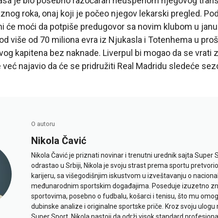
alasa je bio posebno razočaran neuspehom njegovog transf
nog roka, onaj koji je počeo njegov lekarski pregled. P
i će moći da potpiše predugovor sa novim klubom u januar
d više od 70 miliona evra iz Njukasla i Totenhema u prošl
svog kapitena bez naknade. Liverpul bi mogao da se vrati 
 već najavio da će se pridružiti Real Madridu sledeće sez
O autoru
Nikola Čavić
Nikola Čavić je priznati novinar i trenutni urednik sajta Super 
odrastao u Srbiji, Nikola je svoju strast prema sportu pretvor
karijeru, sa višegodišnjim iskustvom u izveštavanju o naciona
međunarodnim sportskim događajima. Poseduje izuzetno znan
sportovima, posebno o fudbalu, košarci i tenisu, što mu omo
dubinske analize i originalne sportske priče. Kroz svoju ulogu 
Super Sport, Nikola nastoji da održi visok standard profesional