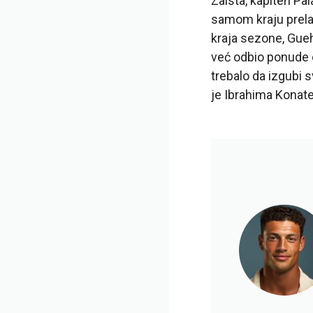
Zaista, kapiten P
samom kraju prelaz
kraja sezone, Gueh
već odbio ponude o
trebalo da izgubi 
je Ibrahima Konate