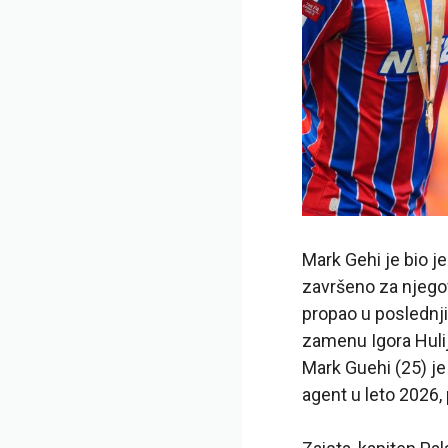
Mark Gehi je bio j
završeno za njegov
propao u poslednjim
zamenu Igora Hulij
Mark Guehi (25) je
agent u leto 2026