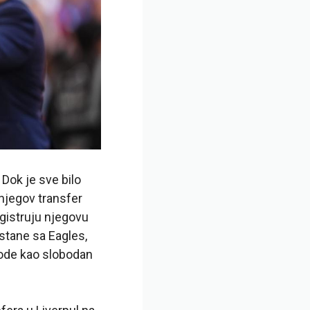
Dok je sve bilo
 njegov transfer
egistruju njegovu
stane sa Eagles,
a ode kao slobodan