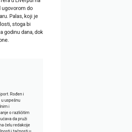
era u Liverpul na
od ugovorom do
u. Palas, koji je
osti, stoga bi
za godinu dana, dok
one.
Sport. Rođen i
io u uspešnu
lnim i
je o različitim
gućava da pruži
na čelu redakcije
nosti i tačnosti u