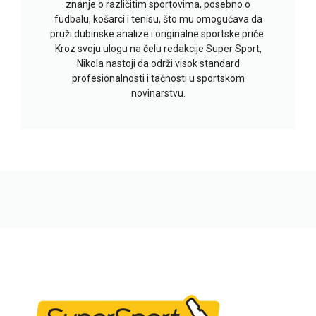
znanje o različitim sportovima, posebno o
fudbalu, košarci i tenisu, što mu omogućava da
pruži dubinske analize i originalne sportske priče.
Kroz svoju ulogu na čelu redakcije Super Sport,
Nikola nastoji da održi visok standard
profesionalnosti i tačnosti u sportskom
novinarstvu.