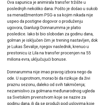
Ova sapunica je animirala transfer tržište u
poslednjih nekoliko dana. Pošto je došao u sukob
sa menadžmentom PSG-a sa kojim nikada nije
uspeo da postigne dogovor o produženju
ugovora, Gianluigi Donnarumma je platio
posledice. Iako bi bio slobodan za godinu dana,
golman je isključen čim je trening nastavljen, dok
je Lukas Ševalije, njegov naslednik, krenuo u
prestonicu iz Lila na transfer procenjen na 55
miliona evra, uključujući bonuse.
Donnarumma nije imao pravog izbora nego da
ode. U suprotnom, morao bi da rizikuje da živi
praznu sezonu, daleko od svih takmičenja;
nezamislivo za golmana međunarodnog ugleda
sa Svetskim prvenstvom koje se nazire za
godinu dana, ili da se produži pod uslovima koje