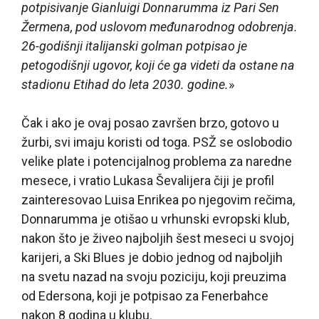
potpisivanje Gianluigi Donnarumma iz Pari Sen
Žermena, pod uslovom međunarodnog odobrenja.
26-godišnji italijanski golman potpisao je
petogodišnji ugovor, koji će ga videti da ostane na
stadionu Etihad do leta 2030. godine.
»
Čak i ako je ovaj posao završen brzo, gotovo u
žurbi, svi imaju koristi od toga. PSŽ se oslobodio
velike plate i potencijalnog problema za naredne
mesece, i vratio Lukasa Ševalijera čiji je profil
zainteresovao Luisa Enrikea po njegovim rečima,
Donnarumma je otišao u vrhunski evropski klub,
nakon što je živeo najboljih šest meseci u svojoj
karijeri, a Ski Blues je dobio jednog od najboljih
na svetu nazad na svoju poziciju, koji preuzima
od Edersona, koji je potpisao za Fenerbahce
nakon 8 godina u klubu.