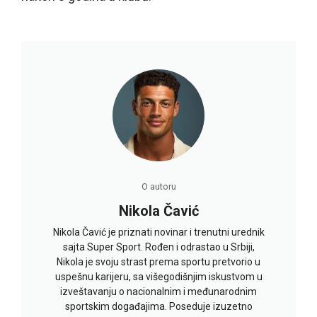
O autoru
Nikola Čavić
Nikola Čavić je priznati novinar i trenutni urednik
sajta Super Sport. Rođen i odrastao u Srbiji,
Nikola je svoju strast prema sportu pretvorio u
uspešnu karijeru, sa višegodišnjim iskustvom u
izveštavanju o nacionalnim i međunarodnim
sportskim događajima. Poseduje izuzetno