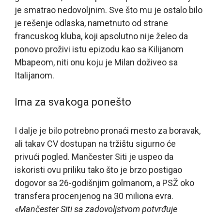
je smatrao nedovoljnim. Sve što mu je ostalo bilo
je rešenje odlaska, nametnuto od strane
francuskog kluba, koji apsolutno nije želeo da
ponovo proživi istu epizodu kao sa Kilijanom
Mbapeom, niti onu koju je Milan doživeo sa
Italijanom.
Ima za svakoga ponešto
I dalje je bilo potrebno pronaći mesto za boravak,
ali takav CV dostupan na tržištu sigurno će
privući pogled. Mančester Siti je uspeo da
iskoristi ovu priliku tako što je brzo postigao
dogovor sa 26-godišnjim golmanom, a PSŽ oko
transfera procenjenog na 30 miliona evra.
«
Mančester Siti sa zadovoljstvom potvrđuje