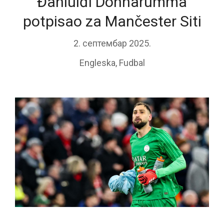
Đanluiđi Donnarumma
potpisao za Mančester Siti
2. септембар 2025.
Engleska
,
Fudbal