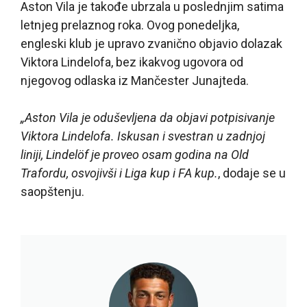
Aston Vila je takođe ubrzala u poslednjim satima
letnjeg prelaznog roka. Ovog ponedeljka,
engleski klub je upravo zvanično objavio dolazak
Viktora Lindelofa, bez ikakvog ugovora od
njegovog odlaska iz Mančester Junajteda.
„Aston Vila je oduševljena da objavi potpisivanje
Viktora Lindelofa. Iskusan i svestran u zadnjoj
liniji, Lindelöf je proveo osam godina na Old
Trafordu, osvojivši i Liga kup i FA kup.
, dodaje se u
saopštenju.