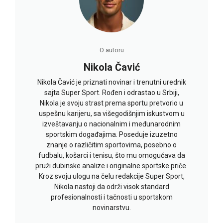
O autoru
Nikola Čavić
Nikola Čavić je priznati novinar i trenutni urednik
sajta Super Sport. Rođen i odrastao u Srbiji,
Nikola je svoju strast prema sportu pretvorio u
uspešnu karijeru, sa višegodišnjim iskustvom u
izveštavanju o nacionalnim i međunarodnim
sportskim događajima. Poseduje izuzetno
znanje o različitim sportovima, posebno o
fudbalu, košarci i tenisu, što mu omogućava da
pruži dubinske analize i originalne sportske priče.
Kroz svoju ulogu na čelu redakcije Super Sport,
Nikola nastoji da održi visok standard
profesionalnosti i tačnosti u sportskom
novinarstvu.