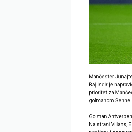
Mančester Junajted
Bajiindir je napr
prioritet za Manče
golmanom Senne 
Golman Antverpena,
Na strani Villans,