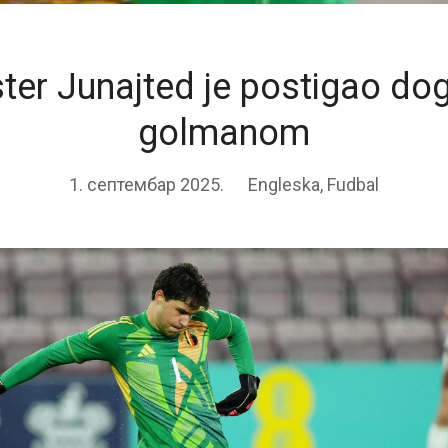
er Junajted je postigao do
golmanom
1. септембар 2025.
Engleska
,
Fudbal