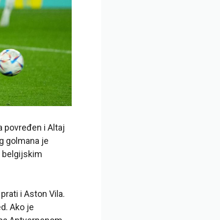
 povređen i Altaj
og golmana je
a belgijskim
rati i Aston Vila.
d. Ako je