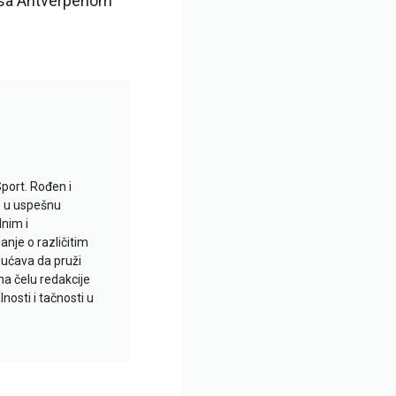
 sa Antverpenom
Sport. Rođen i
io u uspešnu
lnim i
je o različitim
gućava da pruži
na čelu redakcije
nosti i tačnosti u