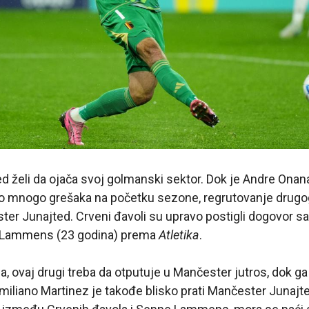
 želi da ojača svoj golmanski sektor. Dok je Andre Onana
avio mnogo grešaka na početku sezone, regrutovanje drug
ster Junajted. Crveni đavoli su upravo postigli dogovor s
Lammens (23 godina) prema
Atletika
.
 ovaj drugi treba da otputuje u Mančester jutros, dok ga p
 Emiliano Martinez je takođe blisko prati Mančester Junajte