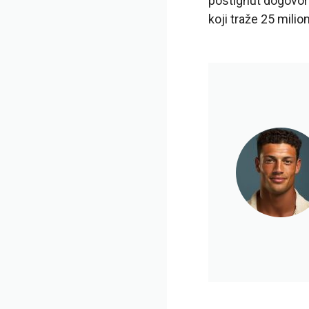
postignut dogovor
koji traže 25 milio