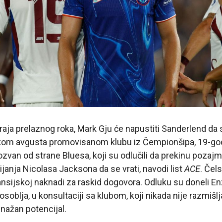
raja prelaznog roka, Mark Gju će napustiti Sanderlend da s
om avgusta promovisanom klubu iz Čempionšipa, 19-god
ozvan od strane Bluesa, koji su odlučili da prekinu poza
ijanja Nicolasa Jacksona da se vrati, navodi list
ACE
. Čel
nansijskoj naknadi za raskid dogovora. Odluku su doneli E
soblja, u konsultaciji sa klubom, koji nikada nije razmišlja
nažan potencijal.