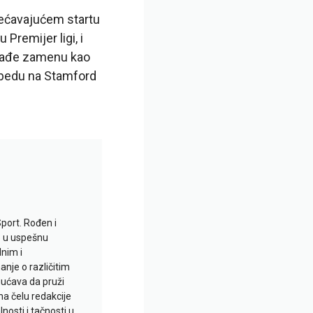
bećavajućem startu
 Premijer ligi, i
onađe zamenu kao
pobedu na Stamford
Sport. Rođen i
io u uspešnu
lnim i
je o različitim
gućava da pruži
na čelu redakcije
nosti i tačnosti u