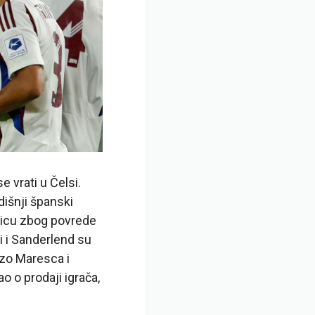
e vrati u Čelsi.
išnji španski
jmicu zbog povrede
si i Sanderlend su
nzo Maresca i
o o prodaji igrača,