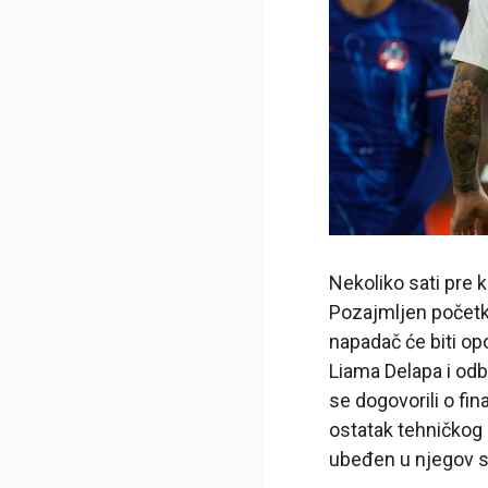
Nekoliko sati pre k
Pozajmljen početk
napadač će biti op
Liama Delapa i odb
se dogovorili o fi
ostatak tehničkog o
ubeđen u njegov s