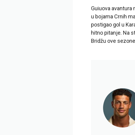
Guiuova avantura 
u bojama Crnih mača
postigao gol u Ka
hitno pitanje. Na 
Bridžu ove sezone