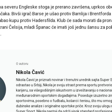
na severu Engleske stoga je prerano završena, uprkos o
ka. Bivši igrač Barse je ušao protiv Barnlija i Brentforda u
rabao kupu protiv Hadersfilda. Klub će sada morati da pr
strani Čelsija, mladi Španac će imati još jednu šansu za 
.
O autoru
Nikola Čavić
Nikola Čavić je priznati novinar i trenutni urednik sajta Super 
odrastao u Srbiji, Nikola je svoju strast prema sportu pretvor
karijeru, sa višegodišnjim iskustvom u izveštavanju o naciona
međunarodnim sportskim događajima. Poseduje izuzetno znan
sportovima, posebno o fudbalu, košarci i tenisu, što mu omo
dubinske analize i originalne sportske priče. Kroz svoju ulogu 
Super Sport, Nikola nastoji da održi visok standard profesional