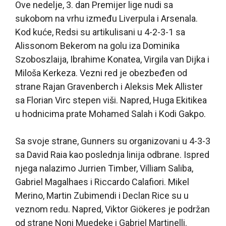
Ove nedelje, 3. dan Premijer lige nudi sa
sukobom na vrhu između Liverpula i Arsenala.
Kod kuće, Redsi su artikulisani u 4-2-3-1 sa
Alissonom Bekerom na golu iza Dominika
Szoboszlaija, Ibrahime Konatea, Virgila van Dijka i
Miloša Kerkeza. Vezni red je obezbeđen od
strane Rajan Gravenberch i Aleksis Mek Allister
sa Florian Virc stepen viši. Napred, Huga Ekitikea
u hodnicima prate Mohamed Salah i Kodi Gakpo.
Sa svoje strane, Gunners su organizovani u 4-3-3
sa David Raia kao poslednja linija odbrane. Ispred
njega nalazimo Jurrien Timber, Villiam Saliba,
Gabriel Magalhaes i Riccardo Calafiori. Mikel
Merino, Martin Zubimendi i Declan Rice su u
veznom redu. Napred, Viktor Giökeres je podržan
od strane Noni Muedeke i Gabriel Martinelli.