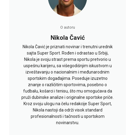
O autoru
Nikola Čavić
Nikola Čavić je priznati novinar i trenutni urednik
sajta Super Sport. Rođen i odrastao u Srbiji,
Nikola je svoju strast prema sportu pretvorio u
uspešnu karijeru, sa višegodišnjim iskustvom u
izveštavanju o nacionalnim i međunarodnim
sportskim događajima. Poseduje izuzetno
znanje o različitim sportovima, posebno o
fudbalu, košarci i tenisu, što mu omogućava da
pruži dubinske analize i originalne sportske priče.
Kroz svoju ulogu na čelu redakcije Super Sport,
Nikola nastoji da održi visok standard
profesionalnosti i tačnosti u sportskom
novinarstvu.