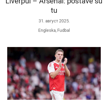
Liverpul – Arsenal: postave su
tu
31. август 2025.
Engleska
,
Fudbal